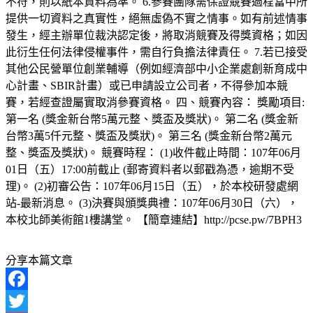
不符，則以紙本資料為準。 6.參賽團隊需保證競賽過程當中所
提供一切資料之真實性，絕無虛偽不實之情事。如有前述情事
發生，經主辦單位裁決認定後，將取消競賽及得獎資格；如因
此衍生任何法律侵權事件，需自行負擔法律責任。 7.若已接受
其他公民營單位創業輔導（例如經濟部中小企業處創新育成中
心計畫、SBIR計畫）或已申請設立公司者，不得參加本競
賽，若經查證屬實取消參賽資格。 四、競賽內容： 獎勵項目:
第一名 (獎金新台幣5萬元整、獎盃及獎狀)。 第二名 (獎金新
台幣3萬5仟元整、獎盃及獎狀)。 第三名 (獎金新台幣2萬元
整、獎盃及獎狀)。 競賽時程： (1)收件截止時間：107年06月
01日（五）17:00前截止 (郵寄資料者以郵戳為憑，逾期不受
理)。 (2)初審公告：107年06月15日（五），於本校研發處網
站-最新消息。 (3)決賽與頒獎典禮：107年06月30日（六），
本校北師美術館1樓講堂。 【簡章連結】http://pcse.pw/7BPH3
分享本篇文章
Facebook