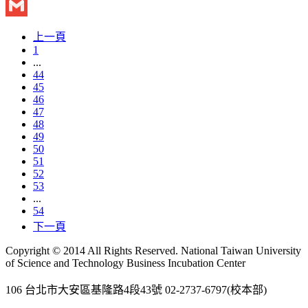
Twitter
Gmail
上一頁
1
...
44
45
46
47
48
49
50
51
52
53
...
54
下一頁
Copyright © 2014 All Rights Reserved. National Taiwan University
of Science and Technology Business Incubation Center
106 台北市大安區基隆路4段43號 02-2737-6797(校本部)