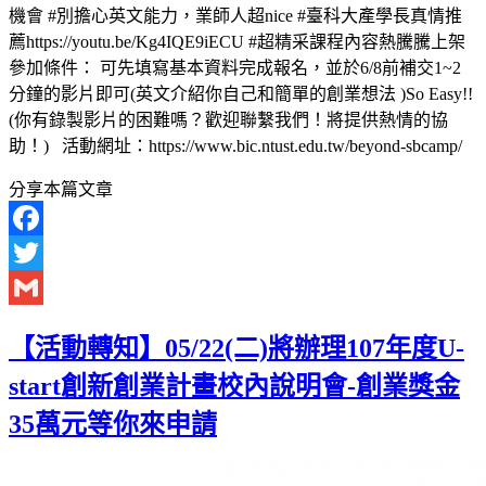
機會 #別擔心英文能力，業師人超nice #臺科大產學長真情推
薦https://youtu.be/Kg4IQE9iECU #超精采課程內容熱騰騰上架
參加條件： 可先填寫基本資料完成報名，並於6/8前補交1~2
分鐘的影片即可(英文介紹你自己和簡單的創業想法 )So Easy!!
(你有錄製影片的困難嗎？歡迎聯繫我們！將提供熱情的協
助！) 活動網址：https://www.bic.ntust.edu.tw/beyond-sbcamp/
分享本篇文章
Facebook
Twitter
Gmail
【活動轉知】05/22(二)將辦理107年度U-
start創新創業計畫校內說明會-創業獎金
35萬元等你來申請