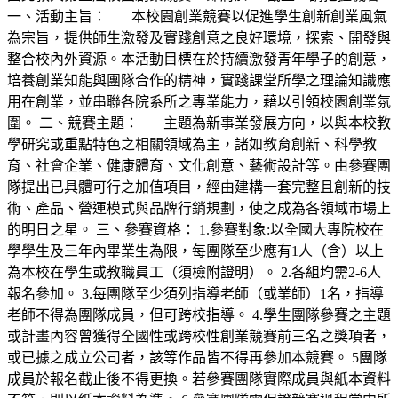
一、活動主旨： 本校園創業競賽以促進學生創新創業風氣
為宗旨，提供師生激發及實踐創意之良好環境，探索、開發與
整合校內外資源。本活動目標在於持續激發青年學子的創意，
培養創業知能與團隊合作的精神，實踐課堂所學之理論知識應
用在創業，並串聯各院系所之專業能力，藉以引領校園創業氛
圍。 二、競賽主題： 主題為新事業發展方向，以與本校教
學研究或重點特色之相關領域為主，諸如教育創新、科學教
育、社會企業、健康體育、文化創意、藝術設計等。由參賽團
隊提出已具體可行之加值項目，經由建構一套完整且創新的技
術、產品、營運模式與品牌行銷規劃，使之成為各領域市場上
的明日之星。 三、參賽資格： 1.參賽對象:以全國大專院校在
學學生及三年內畢業生為限，每團隊至少應有1人（含）以上
為本校在學生或教職員工（須檢附證明）。 2.各組均需2-6人
報名參加。 3.每團隊至少須列指導老師（或業師）1名，指導
老師不得為團隊成員，但可跨校指導。 4.學生團隊參賽之主題
或計畫內容曾獲得全國性或跨校性創業競賽前三名之獎項者，
或已據之成立公司者，該等作品皆不得再參加本競賽。 5團隊
成員於報名截止後不得更換。若參賽團隊實際成員與紙本資料