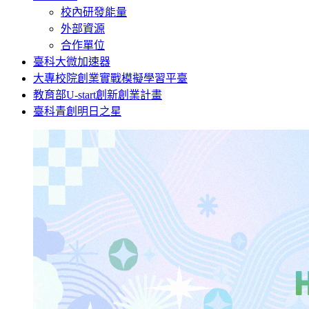
校內研發能量
外部資源
合作單位
臺科大微加速器
大專校院創業實戰模擬學習平臺
教育部U-start創新創業計畫
臺科青創明日之星