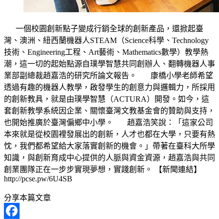
一個校園創新點子變成行銷全球的創新產品，還掀起臺
灣、澳洲、紐西蘭機器人STEAM（Science科學、Technology
技術、Engineering工程、Art藝術、Mathematics數學）教學熱
潮，這一切的起始點源自璞學智慧共同創辦人、翻轉機器人事
業部副總裁趙嘉浩的研究所論文報告。 康橋小學老師希望
透過有趣的機器人教學，啟發學生的創意力與邏輯力，所採用
的創新教具，就是由璞學智慧（ACTURA）開發。如今，這
套創新教學系統因企業、關懷臺灣文教基金會的贊助與支持，
也開始推廣於臺灣偏鄉中小學。 趙嘉浩笑說：「這家公司
本來就是從校園裡發展出的創新，人才也都在大學，只要有熱
忱，我們都希望給大家落實創新的機會。」帶著在臺科大所學
知識，與創新育成中心提供的人脈與資金資源，趙嘉浩與共同
創業團隊正在一步步實現夢想，實踐創新。 【新聞連結】
http://pcse.pw/6U4SB
分享本篇文章