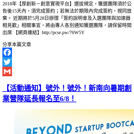
2018年【厚創新－創意實現平台】選拔規定，獲選團隊須於公
告後15天內，須完成簽約；若無法於期限內完成簽約，視同放
棄。 近期將於5月28日辦理「簽約說明會及入選團隊與加速器
相見歡」相關事宜，將由專人各別通知獲選團隊，請保留時間
出席 【網頁連結】http://pcse.pw/76W5Y
分享本篇文章
Facebook
Twitter
Gmail
【活動通知】號外！號外！新南向暑期創
業營隊延長報名至6/8！