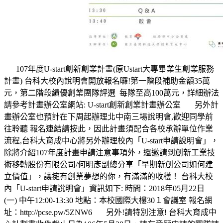
107年度U-start創新創業計畫(原Ustart大專畢業生創業服務
計畫) 台科大校內說明會開放報名囉!第一階段補助金額35萬
元，第二階段績優創業團隊評選 每隊至高100萬元，詳細辦法
請參考計畫辦公室網站: U-start創新創業計畫辦公室 另外計
畫辦公室也預計在下周起辦理北中南三場說明會,歡迎同學前
往聆聽 報名連結請按此，因此計畫須配合各校承辦單位作業
流程,台科大育成中心將另外辦理校內「U-start申請說明會」，
除將介紹107年度計畫申請注意事項外，還邀請到創新工業技
術移轉股份有限公司/何明彥副總分享「早期新創公司如何建
立價值」，讓擁有創業夢想的你，有滿滿的收穫！ 台科大校
內「U-start申請說明會」資訊如下: 時間：2018年05月22日
(一) 中午12:00-13:30 地點：本校國際大樓30１會議室 報名網
址：http://pcse.pw/5ZNW6 另外!請特別注意! 台科大育成中