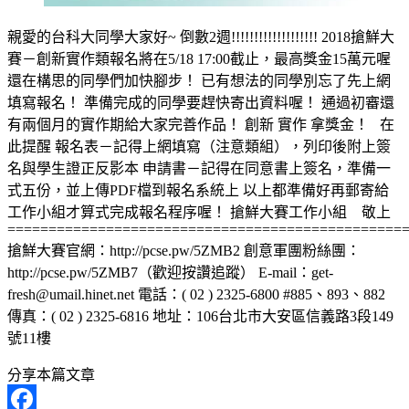
親愛的台科大同學大家好~ 倒數2週!!!!!!!!!!!!!!!!!!! 2018搶鮮大
賽－創新實作類報名將在5/18 17:00截止，最高獎金15萬元喔
還在構思的同學們加快腳步！ 已有想法的同學別忘了先上網
填寫報名！ 準備完成的同學要趕快寄出資料喔！ 通過初審還
有兩個月的實作期給大家完善作品！ 創新 實作 拿獎金！ 在
此提醒 報名表－記得上網填寫（注意類組），列印後附上簽
名與學生證正反影本 申請書－記得在同意書上簽名，準備一
式五份，並上傳PDF檔到報名系統上 以上都準備好再郵寄給
工作小組才算式完成報名程序喔！ 搶鮮大賽工作小組 敬上
================================================
搶鮮大賽官網：http://pcse.pw/5ZMB2 創意軍團粉絲團：
http://pcse.pw/5ZMB7（歡迎按讚追蹤） E-mail：get-
fresh@umail.hinet.net 電話：( 02 ) 2325-6800 #885、893、882
傳真：( 02 ) 2325-6816 地址：106台北市大安區信義路3段149
號11樓
分享本篇文章