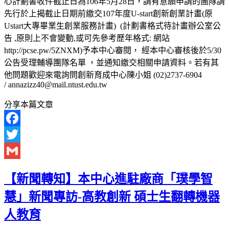
心計劃書收件截止日為106年5月28日，請有意願申請的團隊請
先行於上揭截止日期前繳交107年度U-start創新創業計畫(原
Ustart大專畢業生創業服務計畫) (計劃書格式待計畫辦公室公
告 ,原則上不會變動,或可先參考歷年格式: 網站
http://pcse.pw/5ZNXM)予本中心審閱， 經本中心審核後於5/30
公告受理輔導團隊名單 ，並通知繳交相關申請資料。若有其
他問題歡迎來電詢問創新育成中心陳小姐 (02)2737-6904
/ annazizz40@mail.ntust.edu.tw
分享本篇文章
Facebook
Twitter
Gmail
【新聞轉知】本中心進駐廠商「璞學智
慧」新聞專訪-高教創新 碩士生翻轉機器
人教育