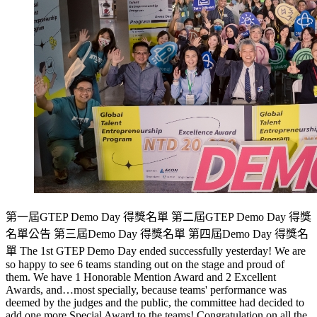
第一屆GTEP Demo Day 得獎名單 第二屆GTEP Demo Day 得獎
名單公告 第三屆Demo Day 得獎名單 第四屆Demo Day 得獎名
單 The 1st GTEP Demo Day ended successfully yesterday! We are
so happy to see 6 teams standing out on the stage and proud of
them. We have 1 Honorable Mention Award and 2 Excellent
Awards, and…most specially, because teams' performance was
deemed by the judges and the public, the committee had decided to
add one more Special Award to the teams! Congratulation on all the