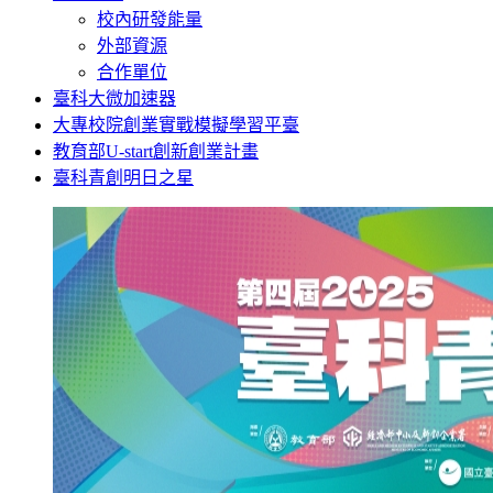
校內研發能量
外部資源
合作單位
臺科大微加速器
大專校院創業實戰模擬學習平臺
教育部U-start創新創業計畫
臺科青創明日之星