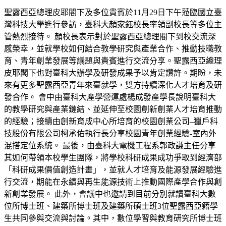
聖露西亞總理皮耶閣下及多位貴賓於11月29日下午蒞臨國立臺
灣科技大學進行參訪，臺科大顏家鈺校長率領副校長等多位主
管熱烈接待。 顏校長表示對於聖露西亞總理閣下到校交流深
感榮幸，並就學校如何結合教學研究與產業合作、推動技職教
育、青年創業發展等議題與貴賓進行交流分享。聖露西亞總理
皮耶閣下也對臺科大辦學及研發成果予以肯定讚許。期盼，未
來有更多聖露西亞青年來臺就學，雙方持續深化人才培育及研
發合作。 會中由臺科大產學營運處楊成發產學長說明臺科大
的教學研究與產業鏈結、並延伸至校園創新創業人才培育推動
的經驗；接續由創新育成中心所培育的校園創業公司–獵戶科
技股份有限公司柯承佑執行長分享校園青年創業經驗-室內外
混搭定位系統。 最後，由臺科大電機工程系郭政謙主任分享
其如何帶領本校學生團隊，將學校科研成果成功爭取到經濟部
「科研成果價值創造計畫」，並就人才培育及能源發展經驗進
行交流，期能在永續與再生能源技術上推動國際產學合作與創
新創業發展。 此外，會議中也邀請到目前分別就讀臺科大數
位所博士班、建築所博士班及建築所碩士班3位聖露西亞籍學
生共同參與交流與討論。其中，數位學習與教育研究所博士班