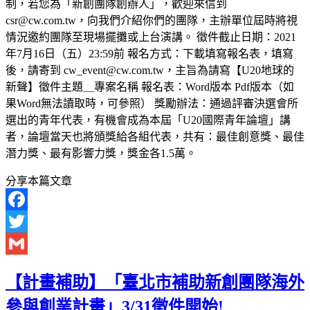
制，若您為「新創團隊創辦人」，歡迎來信到
csr@cw.com.tw，向我們介紹你們的團隊，主辦單位屆時將視
情況邀約團隊至現場擺攤或上台演講。 徵件截止日期：2021
年7月16日（五）23:59前 報名方式：下載填寫報名表，填寫
後，請寄到 cw_event@cw.com.tw，主旨為請寫【U20地球的
新聲】徵件主題＿專案名稱 報名表：Word版本 Pdf版本（如
果Word無法讀取時，可參照） 獎勵辦法：通過評審決選會所
選出的青年代表，有機會成為本屆「U20國際青年論壇」講
者，論壇當天也將頒獎給各組代表，共有：最佳創意獎、最佳
潛力獎、最有影響力獎，獎金各1.5萬。
分享本篇文章
Facebook
Twitter
Gmail
【計畫補助】「臺北市補助新創團隊海外
參與創業計畫」3/31徵件開始!