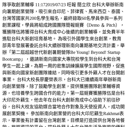
隊爭取創業輔導 11:172019/07/23 旺報 簡立欣 台科大舉辦新南
向暑期創業營隊，吸引來自印尼、菲律賓、馬來西亞、泰國、
台灣等國家共200名學生報名，最終錄取60名學員參與一系列
創業課程，學員將組成跨國團隊簡報競賽（Demo ＆ Pitch），
獲勝隊伍將獲得台科大育成中心後續的創業輔導，並免費半年
進駐台科大新創培育基地。 為吸引外國學生來台創業，教育
部青年發展署委託台科大續辦理新南向暑期基地交流計畫，舉
辦「第二屆超越世代新創暑期營隊Be Young! Beyond! Startup
Bootcamp」，邀請新南向國家大專院校學生到台科大和台灣
學生一起上課，為期一周的密集訓練擴展學生國際視野，促進
與新南向國家新創團隊連結，同時吸引更多外籍人才在台開創
事業。 台科大校長廖慶榮表示，台科大已連續兩年舉辦新南
向創業營隊，除了鼓勵學生創業，提供獲勝團隊創業輔導資
源，也培養學生跨國合作的能力。第一屆競賽獲勝隊伍是台科
大印尼外籍生，他去年在台科大創新育成中心協助下前往矽
谷，台科大校友協助媒合當地合作對象及天使投資人，成功開
展創業契機。 參加新南向創業營的台科大印尼籍生Rakhmat表
示，畢業後有計畫留在台灣創業，目標是打造提供台灣各地餐