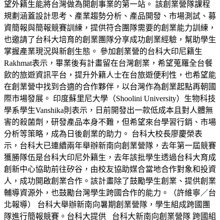
望外籍生能將台灣做為開創事業的第一站。 該創業營隊課程
規劃涵蓋設計思考、產業趨勢分析、產品開發、市場測試、募
資簡報與簡報競賽訓練，提供符合團隊需要的創業能力訓練，
也邀請了台科大培育的創業團隊分享成功創業經驗，幫助學生
掌握產業現況與新創生態。 參加創業營的台科大印尼籍生
Rakhmat表示，畢業後有計畫留在台灣創業，希望蒐羅全台餐
飲的旅遊資訊平台，提升外籍人士在台旅遊便利性，也希望能
在創業營中找到合適的合作夥伴，以台灣作為創業起點再朝國
際市場發展。 印度蘇里尼大學（Shoolini University）生物科技
學系學生Vanshika則表示，日前開發出一款低成本且對人體無
害的殺菌劑，研發產品本身不難，但希望來台學習行銷、市場
分析等策略，成為日後創業的助力。 台科大校長廖慶榮表
示，台科大已連續兩年舉辦新南向創業營隊，去年第一屆競賽
獲勝隊伍是台科大印尼外籍生，去年該批學生透過台科大育成
創新中心協助前往矽谷，由校友協助媒合當地合作對象和投資
人，成功開啟創業合作。該計畫除了鼓勵學生創業、提供創業
輔導資源外，也鼓勵台灣學生跨國合作的能力。（許維寧／台
北報導） 台科大舉辦新南向暑期創業營隊，學生組成跨國團
隊進行簡報競賽。台科大提供 台科大新南向創業營隊 跨國組