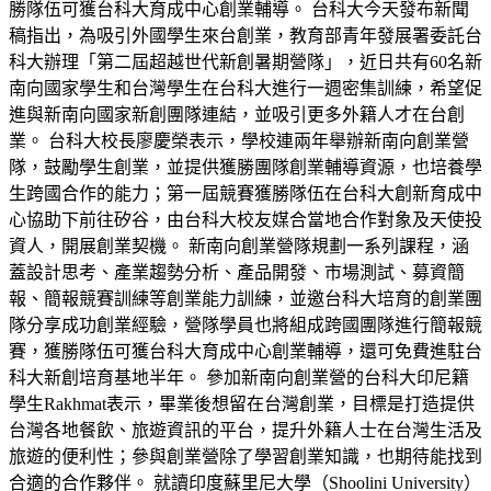
勝隊伍可獲台科大育成中心創業輔導。 台科大今天發布新聞
稿指出，為吸引外國學生來台創業，教育部青年發展署委託台
科大辦理「第二屆超越世代新創暑期營隊」，近日共有60名新
南向國家學生和台灣學生在台科大進行一週密集訓練，希望促
進與新南向國家新創團隊連結，並吸引更多外籍人才在台創
業。 台科大校長廖慶榮表示，學校連兩年舉辦新南向創業營
隊，鼓勵學生創業，並提供獲勝團隊創業輔導資源，也培養學
生跨國合作的能力；第一屆競賽獲勝隊伍在台科大創新育成中
心協助下前往矽谷，由台科大校友媒合當地合作對象及天使投
資人，開展創業契機。 新南向創業營隊規劃一系列課程，涵
蓋設計思考、產業趨勢分析、產品開發、市場測試、募資簡
報、簡報競賽訓練等創業能力訓練，並邀台科大培育的創業團
隊分享成功創業經驗，營隊學員也將組成跨國團隊進行簡報競
賽，獲勝隊伍可獲台科大育成中心創業輔導，還可免費進駐台
科大新創培育基地半年。 參加新南向創業營的台科大印尼籍
學生Rakhmat表示，畢業後想留在台灣創業，目標是打造提供
台灣各地餐飲、旅遊資訊的平台，提升外籍人士在台灣生活及
旅遊的便利性；參與創業營除了學習創業知識，也期待能找到
合適的合作夥伴。 就讀印度蘇里尼大學（Shoolini University）