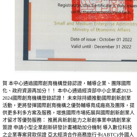
賀 本中心通過國際創育機構登錄認證，輔導企業、團隊國際
化、政府資源再加分！！ 本中心通過經濟部中小企業處2023-
2024國際創育機構登錄認證！ 未來除持續推動國際創新創業
活動，更將發揮國際創育機構之優勢輔導育成廠商及團隊，提
供更多利多方案及服務，增進國際市場拓展與國際創新創業人
才留才等優勢服務： 推薦具新創能力之新創事業申請創業家
簽證 申請小型企業創新研發計畫補助加分機制 導入數位科技
之企業專案貸款保證 亞太經濟合作商務旅行卡(ABTC)/外國人