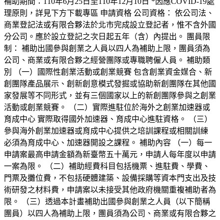
補助期間：110年6月25日至110年12月10日 *因應COVID-19處
理原則，詳見下方下載專區 申請資格 公司資格： 依公司法、
商業登記法或有限合夥法於北市完成設立登記者，惟不含外國
分公司。應於設立登記之次日起五年（含）內提出。 團員限
制： 補助出國參與創業之人員以四人為補助上限，團員須為
公司、商業或有限合夥之經營團隊或專職聘僱人員。 補助類
別 （一）國際性創業活動或創業競賽 包含創業資金媒合、新
創團隊產品展示、創新創意模式發掘或協助新創團隊在其他國
家發展等不同形式，並有三個國家以上的新創團隊參與之創業
活動或創業競賽。 （二）實際進駐位於海外之創業加速器或
育成中心 實際取得國外加速器、育成中心進駐資格。 （三）
參與海外創業加速器或育成中心提供之培訓課程或相關訓練
必須為育成中心、加速器開設之課程。 補助內容 （一）每一
申請案最高申請金額為新臺幣五十萬元，申請人每年度以申請
一案為限。 （二）補助經費科目包括機票、進駐費、學費、
門票及攤位費，不包括硬體建築、設備採購等資本門支出及技
術研發之材料費，申請案以未接受其他政府機關重複補助者為
限。 （三）透過本計畫補助出國參與創業之人員（以下簡稱
團員）以四人為補助上限，團員須為公司、商業或有限合夥之