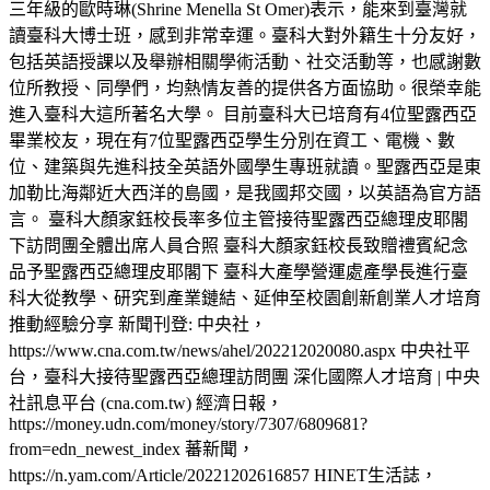
三年級的歐時琳(Shrine Menella St Omer)表示，能來到臺灣就
讀臺科大博士班，感到非常幸運。臺科大對外籍生十分友好，
包括英語授課以及舉辦相關學術活動、社交活動等，也感謝數
位所教授、同學們，均熱情友善的提供各方面協助。很榮幸能
進入臺科大這所著名大學。 目前臺科大已培育有4位聖露西亞
畢業校友，現在有7位聖露西亞學生分別在資工、電機、數
位、建築與先進科技全英語外國學生專班就讀。聖露西亞是東
加勒比海鄰近大西洋的島國，是我國邦交國，以英語為官方語
言。 臺科大顏家鈺校長率多位主管接待聖露西亞總理皮耶閣
下訪問團全體出席人員合照 臺科大顏家鈺校長致贈禮賓紀念
品予聖露西亞總理皮耶閣下 臺科大產學營運處產學長進行臺
科大從教學、研究到產業鏈結、延伸至校園創新創業人才培育
推動經驗分享 新聞刊登: 中央社，
https://www.cna.com.tw/news/ahel/202212020080.aspx 中央社平
台，臺科大接待聖露西亞總理訪問團 深化國際人才培育 | 中央
社訊息平台 (cna.com.tw) 經濟日報，
https://money.udn.com/money/story/7307/6809681?
from=edn_newest_index 蕃新聞，
https://n.yam.com/Article/20221202616857 HINET生活誌，