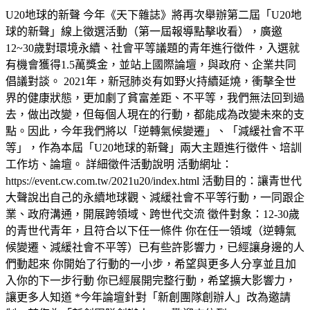
U20地球的新聲 今年《天下雜誌》將再次舉辦第二屆「U20地
球的新聲」線上徵選活動（第一屆報導點擊收看），廣邀
12~30歲對環境永續、社會平等議題的青年進行徵件，入選就
有機會獲得1.5萬獎金，並站上國際論壇，與政府、企業共同
倡議對談。 2021年，新冠肺炎有如野火持續延燒，衝擊全世
界的健康狀態，更加劇了貧富差距、不平等，我們無法回到過
去，做出改變，但每個人現在的行動，都能成為改變未來的支
點。因此，今年我們將以「逆轉氣候變遷」、「減緩社會不平
等」，作為本屆「U20地球的新聲」兩大主題進行徵件、培訓
工作坊、論壇。 詳細徵件活動說明 活動網址：
https://event.cw.com.tw/2021u20/index.html 活動目的：讓青世代
大聲說出自己的永續地球觀、減緩社會不平等行動，一同跟企
業、政府溝通，開展跨領域、跨世代交流 徵件對象：12-30歲
的青世代青年，且符合以下任一條件 你在任一領域（逆轉氣
候變遷、減緩社會不平等）已有些許影響力，已經讓身邊的人
們動起來 你開始了行動的一小步，希望與更多人分享並且加
入你的下一步行動 你已經展開完整行動，希望擴大影響力，
讓更多人知道 *今年論壇針對「新創團隊創辦人」改為邀請