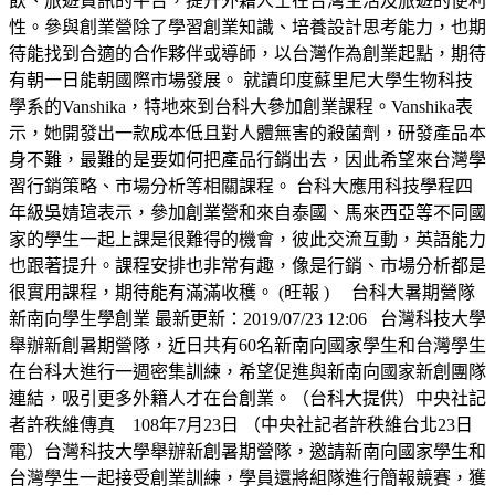
飲、旅遊資訊的平台，提升外籍人士在台灣生活及旅遊的便利
性。參與創業營除了學習創業知識、培養設計思考能力，也期
待能找到合適的合作夥伴或導師，以台灣作為創業起點，期待
有朝一日能朝國際市場發展。 就讀印度蘇里尼大學生物科技
學系的Vanshika，特地來到台科大參加創業課程。Vanshika表
示，她開發出一款成本低且對人體無害的殺菌劑，研發產品本
身不難，最難的是要如何把產品行銷出去，因此希望來台灣學
習行銷策略、市場分析等相關課程。 台科大應用科技學程四
年級吳婧瑄表示，參加創業營和來自泰國、馬來西亞等不同國
家的學生一起上課是很難得的機會，彼此交流互動，英語能力
也跟著提升。課程安排也非常有趣，像是行銷、市場分析都是
很實用課程，期待能有滿滿收穫。 (旺報 ) 台科大暑期營隊
新南向學生學創業 最新更新：2019/07/23 12:06 台灣科技大學
舉辦新創暑期營隊，近日共有60名新南向國家學生和台灣學生
在台科大進行一週密集訓練，希望促進與新南向國家新創團隊
連結，吸引更多外籍人才在台創業。（台科大提供）中央社記
者許秩維傳真 108年7月23日 （中央社記者許秩維台北23日
電）台灣科技大學舉辦新創暑期營隊，邀請新南向國家學生和
台灣學生一起接受創業訓練，學員還將組隊進行簡報競賽，獲