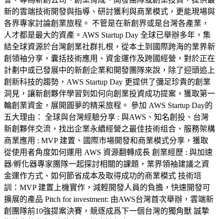
新的雲端技術開發與指導、研討獲利與商業模式，更能現場與
各界專家討論創業旅程。 不管是在新創界或是台灣各產業，
人才都是最大的資產。AWS Startup Day 全球已舉辦多年，集
結全球資源於台灣創業社群扎根，從本土到國際跨海的業界新
創領袖分享，囊括技術應用、資金運作及跨國經營，對於正在
計劃中或已發展中的新創企業和開發團隊來說，除了迎頭追上
創新科技的趨勢，AWS Startup Day 更提供了彌足珍貴的創業
洞見，讓新創夥伴學習到如何向創業投資成功提案，獲取第一
輪創業資金，展開圓夢的精采旅程。 參加 AWS Startup Day的
五大理由： 全球與台灣經驗分享 : 與AWS、知名創投、台灣
新創夥伴交流，找出企業永續經營之最佳技術组合、服務架構
商業應用 : MVP 建置、國際市場開發和商業模式分享，獲取
從使用者角度如何運用 AWS 資源翻轉成長 創業經歷 : 與加速
器/孵化器專家團隊一起探討相關的課題，業界領袖建議之資
金運作方式、如何節省成本及取得成功的商業模式 技術培
訓：MVP 建置上機實作，減輕開發人員的負擔，快速開發可
擴展的產品 Pitch for investment: 由AWS台灣首次舉辦，雲端新
創團隊前10強提案決賽，競逐成爲下一個台灣的獨角獸 誠摯