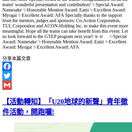
teams' wonderful presentation and contribution! ✨Special Award:
Namesake ✨Honorable Mention Award: Eatzi ✨Excellent Award:
Myogai ✨Excellent Award: AFA Specially thanks to the support
from the mentors, judges and sponsors: Co-Action Corporation,
TUL Corporation and ACON-Holding Inc. to make this event more
meaningful. Hope all the teams can take benefit from this event. Let
us look forward to the GTEP program next year! 🤜🤛 ✨Special
Award: Namesake ✨Honorable Mention Award: Eatzi ✨Excellent
Award: Myogai ✨Excellent Award: AFA
分享本篇文章
Facebook
Twitter
Gmail
【活動轉知】「U20地球的新聲」青年徵
件活動，開跑囉!