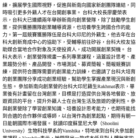
練，擴展學生國際視野，促進與新南向國家新創團隊連結，同
時吸引更多外籍人才在台開創事業。 台科大校長廖慶榮表
示，台科大已連續兩年舉辦新南向創業營隊，除了鼓勵學生創
業，提供獲勝團隊創業輔導資源，也培養學生跨國合作的能
力。第一屆競賽獲勝隊伍是台科大印尼的外籍生，他去年在台
科大創新育成中心的協助下，受輔導前往矽谷，台科大校友協
助媒合當地合作對象及天使投資人，成功開展創業契機。 台
科大表示，創業營隊規畫一系列專業課程，涵蓋設計思考、產
業趨勢分析、產品開發、市場測試、募資簡報、簡報競賽訓
練，提供符合團隊需要的創業能力訓練，也邀請了台科大培育
的創業團隊分享成功創業經驗，幫助學生掌握產業現況與新創
生態。 參加新南向創業營的台科大印尼籍生Rakhmat表示，畢
業後有計畫留在台灣創業，目標是打造提供台灣各地餐飲、旅
遊資訊的平台，提升外籍人士在台灣生活及旅遊的便利性。參
與創業營除了學習創業知識、培養設計思考能力，也期待能找
到合適的合作夥伴或導師，以台灣作為創業起點，期待有朝一
日能朝國際市場發展。 就讀印度蘇里尼大學（Shoolini
University）生物科技學系的Vanshika，特地來到台科大參加創