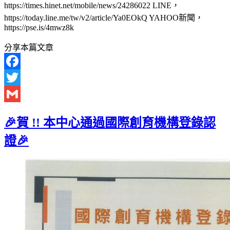
https://times.hinet.net/mobile/news/24286022 LINE，
https://today.line.me/tw/v2/article/Ya0EOkQ YAHOO新聞，
https://pse.is/4mwz8k
分享本篇文章
Facebook
Twitter
Gmail
🎉賀 !! 本中心通過國際創育機構登錄認
證🎉