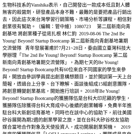
生物科技系的Vanshika表示，自己開發出一款成本低且對人體
無害的殺菌劑，研發產品本身不難，最難的是要把產品行銷出
去，因此這次來台灣學習行銷策略、市場分析等課程，相信對
創業很有幫助。（編輯：管中維）1080723 第二屆新南向青
創基地 將創業種子從底扎根 林仁鈞 2019-08-06 The 2nd Be
Young! Beyond! Startup Bootcamp 第二屆新南向青創基地暑期
交流營隊 青年發展署甫於7月21~28日，委由國立臺灣科技大
學辦理「The 2nd Be Young! Beyond! Startup Bootcamp 第二屆
新南向青創基地暑期交流營隊」，為期七天的Be Young!
Beyond! Startup Bootcamp共有60位來自不同國家的學生來參
與，開放由參訓學員提出創意構想題目，並於開訓第一天上台
簡報，透過台上分享、台下瞭解、面談後組成15組創意團隊，
將創意轉變創業基底，開始進行培訓。 2018年Be Young!
Beyond! Startup Bootcamp的獲勝隊伍是台科大印尼籍的學生，
獲勝隊伍除獲得台科大育成中心後續的創業輔導，免費半年進
駐台科大新創培育基地，同時也在該中心的協助下，前往美國
矽谷展開為期2週的創業學習之旅，並在台科大矽谷校友協助
媒合當地合作對象及天使投資人，成功開展創業契機。 2019