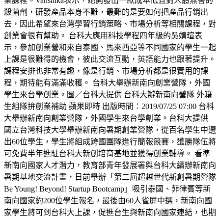
業課程。Vanshika表示，她開發出一款成本低且對人體無害的
殺菌劑，研發產品本身不難，最難的是要如何把產品行銷出
去，因此希望來台灣學習行銷策略、市場分析等相關課程，對
創業會很有幫助。 台科大應用科技學程四年級的吳婧瑄表
示，參加創業營和來自泰國、馬來西亞等不同國家的學生一起
上課是很難得的機會，彼此交流互動，英語能力也跟著提升。
課程安排也非常有趣，像是行銷、市場分析都是很實用的課
程，期待能有滿滿收穫。 台科大舉辦新南向創業營隊，外國
學生來台學創業。圖／台科大提供 台科大辦新南向營隊 外籍
生組隊拚創業補助 蘋果即時 出版時間：2019/07/25 07:00 台科
大舉辦新南向創業營隊，外國學生來台學創業。台科大提供
國立台灣科技大學舉辦新南向暑期創業營隊，從百名學生中選
出60位學生，學生將組成跨國團隊進行簡報競賽，獲勝隊伍將
可免費半年進駐台科大新創培育基地並獲得創業輔導。 看準
新南向國家人才潛力，教育部青年發展署與台科大續辦新南向
暑期基地交流計畫，日前舉辦「第二屆超越世代新創暑期營隊
Be Young! Beyond! Startup Bootcamp」吸引泰國、菲律賓等新
南向國家約200位學生報名，最後由60人雀屏中選，新南向國
家學生將可到台科大上課，促進台生與新南向國家連結，也期