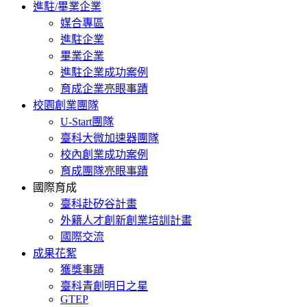
進駐/畢業企業
媒合專區
進駐企業
畢業企業
進駐企業成功案例
育成企業亮眼事蹟
校園創業團隊
U-Start團隊
臺科大微加速器團隊
校內創業成功案例
育成團隊亮眼事蹟
國際育成
臺科赴矽谷計畫
外籍人才創新創業培訓計畫
國際交流
成果花絮
獲獎事蹟
臺科青創明日之星
GTEP