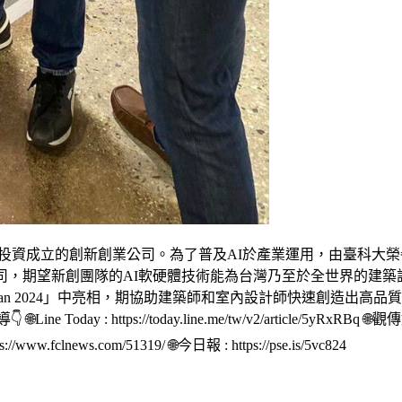
心，投資成立的創新創業公司。為了普及AI於產業運用，由臺科大榮
司，期望新創團隊的AI軟硬體技術能為台灣乃至於全世界的建
aiwan 2024」中亮相，期協助建築師和室內設計師快速創造出
s://today.line.me/tw/v2/article/5yRxRBq 🌐觀傳媒 : https
www.fclnews.com/51319/ 🌐今日報 : https://pse.is/5vc824