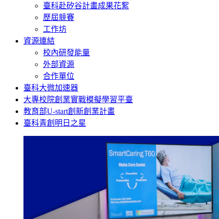
臺科赴矽谷計畫成果花絮
歷屆競賽
工作坊
資源連結
校內研發能量
外部資源
合作單位
臺科大微加速器
大專校院創業實戰模擬學習平臺
教育部U-start創新創業計畫
臺科青創明日之星