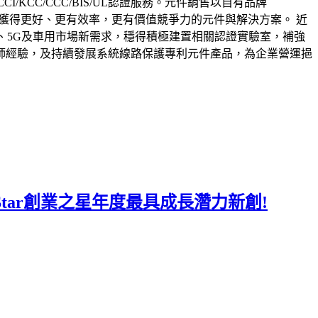
C/VCCI/KCC/CCC/BIS/UL認證服務。元件銷售以自有品牌
戶獲得更好、更有效率，更有價值競爭力的元件與解決方案。 近
T、5G及車用市場新需求，穩得積極建置相關認證實驗室，補強
師經驗，及持續發展系統線路保護專利元件產品，為企業營運挹
o Star創業之星年度最具成長濳力新創!