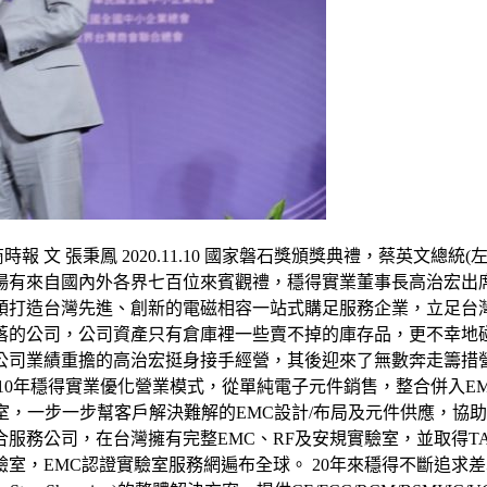
文 張秉鳳 2020.11.10 國家磐石獎頒獎典禮，蔡英文總統(左
場有來自國內外各界七百位來賓觀禮，穩得實業董事長高治宏出
打造台灣先進、創新的電磁相容一站式購足服務企業，立足台灣、
落的公司，公司資產只有倉庫裡一些賣不掉的庫存品，更不幸地
公司業績重擔的高治宏挺身接手經營，其後迎來了無數奔走籌措
010年穩得實業優化營業模式，從單純電子元件銷售，整合併入
)實驗室，一步一步幫客戶解決難解的EMC設計/布局及元件供應，
務公司，在台灣擁有完整EMC、RF及安規實驗室，並取得TAF、UL
室，EMC認證實驗室服務網遍布全球。 20年來穩得不斷追求