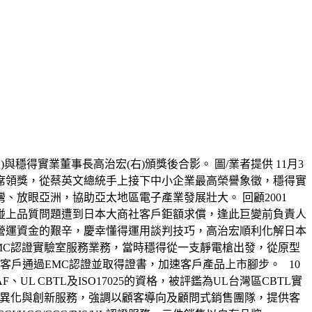
)與穩得實業董事長高治宏(右)頒獎後合影。 圖/業者提供 11月3
席領獎，從蔡英文總統手上接下中小企業最高榮譽象徵，穩得實
放眼亞洲，協助亞太地區電子產業發展壯大。 回顧2001
碰上品質問題遭到日本大商社客戶鉅額求償，逢此巨變前負責人
營運資金的艱辛，慶幸懂得運用談判技巧，高治宏順利化解日本
EMC認證實驗室服務業務，當時穩得從一支靜電槍出發，從原型
協助客戶通過EMC認證並取得證書，加速客戶產品上市腳步。 10
 CBTL及ISO17025的資格，被評鑑為UL台灣區CBTL實
差異化與創新服務，強調以顧客導向及顧問式銷售團隊，提供客