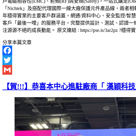
戶電磁相容性(EMC)、射頻(RF)與安規(Safety)，一站式購足(One 
「Nichtek」及搭配代理國際一線大廠保護元件產品線，兩
年穩得實業的主要客戶群涵蓋，網通/資料中心、安全監控/智慧
客戶「最後一哩」的服務平台，完整提供設計、測試、認證一
注源源不絕的成長動能。 原文連結 : https://pse.is/3ar2pz ?穩得實業（股）
分享本篇文章
Facebook
Twitter
Gmail
【賀!!!】恭喜本中心進駐廠商「 漢穎科技股份有