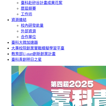
臺科赴矽谷計畫成果花絮
歷屆競賽
工作坊
資源連結
校內研發能量
外部資源
合作單位
臺科大微加速器
大專校院創業實戰模擬學習平臺
教育部U-start創新創業計畫
臺科青創明日之星