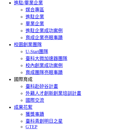
進駐/畢業企業
媒合專區
進駐企業
畢業企業
進駐企業成功案例
育成企業亮眼事蹟
校園創業團隊
U-Start團隊
臺科大微加速器團隊
校內創業成功案例
育成團隊亮眼事蹟
國際育成
臺科赴矽谷計畫
外籍人才創新創業培訓計畫
國際交流
成果花絮
獲獎事蹟
臺科青創明日之星
GTEP