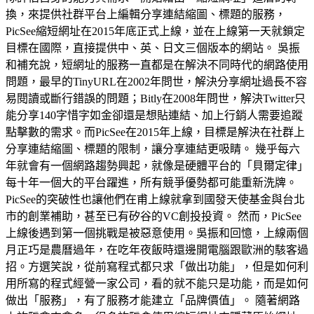
換，來提供社群平台上編輯分享連結縮圖、標題的服務，
PicSee縮短網址在2015年底正式上線，並在上線第一天就鎖定
目標在國際，直接提供中、英、日文三個版本的網站。 吳振
和補充說，短網址的服務一直都是在解決不同時代的網路使用
問題，最早的TinyURL在2002年問世，解決分享網址過長不容
易閱讀或斷行錯誤的問題；Bitly在2008年問世，解決Twitter只
能分享140字惜字如金卻還是想貼連結、加上行銷人需要追蹤
點擊數的需求。而PicSee在2015年上線，目標是解決在社群上
分享連結縮圖、標題的限制，讓分享連結更吸睛。 幾乎每六
年就會有一個網路趨勢興起，就像是硬體平台的「貝爾定律」
每十年一個大的平台躍進，所有競爭優勢都可能重新洗牌。
PicSee的突破性也讓他們在甫上線就拿到國發天使基金與台北
市的創業補助，甚至已有矽谷的VC創投投資。 然而，PicSee
上線後遇到第一個挑戰是被惡意使用。吳振和回憶，上線兩個
月正巧是農曆過年，在吃年夜飯時還邊開電腦跟歐洲的駭客過
招。方選笑說，從前寫程式都只求「做出功能」，但是如何利
用所寫的程式經營一家公司，看的就不能只是功能，而是如何
做出「服務」，有了服務才能建立「品牌價值」。 隨著網路