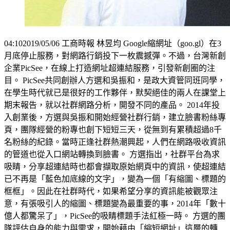
04:102019/05/06 工商時報 林昱均 Google縮網址（goo.gl）在3
月底停止服務，對網路行銷投下一枚震撼彈。不過，台灣新創
企業PicSee，在線上打造網址超連結服務，引發新創圈的注
目。 PicSee共同創辦人方選和吳振和，是政大資管同班同學，
在學生時代就已是很好的工作夥伴，默契絕佳的兩人在課堂上
期末報告，就以社群網路分析，開發不同的產品。 2014年投
入創業後，方選與吳振和開始經營社群行銷，建立臉書粉絲專
頁，團隊經營的粉專也創下短短三天，從無到有累積超過8千
名粉絲的紀錄。當時正逢社群熱潮興起，人們在網路吸收資訊
的管道也從入口網站轉換到臉書。 方選指出，社群平台為求
吸睛，分享超連結時也都會擷取原始網頁中的資訊，使超連結
已不再是「藍色加底線的文字」，變為一個「有縮圖、標題的
框框」。因此在社群時代，如果希望分享的資訊能被觀眾注
意，有張吸引人的縮圖、標題變為最重要的事，2014年「數十
億人都驚呆了」，PicSee的吸睛標題手法紅極一時。 方選的團
隊評估自身的能力與需求，開始藉由「縮短網址」這層的轉