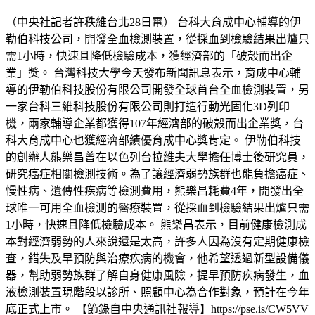
（中央社記者許秩維台北28日電） 台科大育成中心輔導的伊
勒伯科技公司，開發全血檢測裝置，從採血到檢驗結果出爐只
需1小時，快速且降低檢驗成本，獲經濟部的「破殼而出企
業」獎。 台灣科技大學今天發布新聞訊息表示，育成中心輔
導的伊勒伯科技股份有限公司開發全球首台全血檢測裝置，另
一家台科三維科技股份有限公司則打造行動光固化3D列印
機，兩家輔導企業都獲得107年經濟部的破殼而出企業獎，台
科大育成中心也獲經濟部績優育成中心獎肯定。 伊勒伯科技
的創辦人熊樂昌曾在以色列台拉維夫大學擔任博士後研究員，
研究癌症相關檢測技術。為了讓經濟弱勢族群也能負擔癌症、
慢性病、遺傳性疾病等檢測費用，熊樂昌耗費4年，開發出全
球唯一可用全血檢測的醫療裝置，從採血到檢驗結果出爐只需
1小時，快速且降低檢驗成本。 熊樂昌表示，目前健康檢測成
本對經濟弱勢的人來說還是太高，許多人因為沒有定期健康檢
查，錯失及早預防與治療疾病的機會，他希望透過新型設備儀
器，幫助弱勢族群了解自身健康風險，提早預防疾病發生，血
液檢測裝置現階段以診所、照顧中心為合作對象，預計在今年
底正式上市。 【節錄自中央通訊社報導】https://pse.is/CW5VV