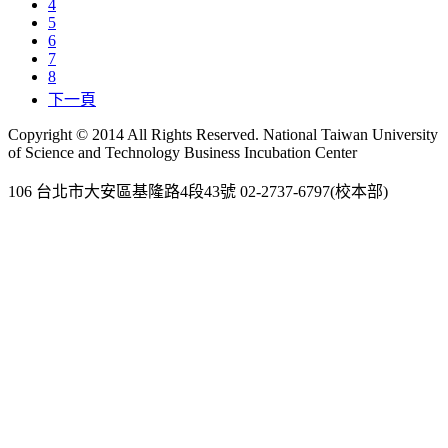
4
5
6
7
8
下一頁
Copyright © 2014 All Rights Reserved. National Taiwan University
of Science and Technology Business Incubation Center
106 台北市大安區基隆路4段43號 02-2737-6797(校本部)