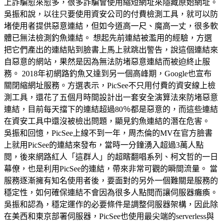
上詐騙愈來愈多，很多詐騙會使用縮短網址來隱藏原始網址。
吳振和說，以往只要使用資安公司的付費檢測工具，就可以防
堵使用者提供惡意連結，但如今道高一尺、魔高一丈，很多軟
體已無法檢測釣魚連結。 想起先前連結被濫用的經驗，方選
把它們產出的連結貼到臉書上馬上就跳出警告，說這個連結來
自惡意的網站，果然是因為無法防堵惡意連結而被迫終止服
務。 2018年初網路釣魚又達到另一個高峰期，Google也宣布
關閉縮網址服務。方選表示，PicSee不只用付費的資安線上檢
測工具，還花了五個月時間設計出一套安全演算法來防堵惡意
連結，目前每天擋下的連結超過80％都是惡意的，而這些連結
在資安工具中還沒被檢出問題，顯見釣魚連結的潛在危害。
吳振和回憶，PicSee上線不到一年，周杰倫的MV在官方臉書
上就用PicSee的連結來發布，當時一分鐘湧入超過3萬人點
閱，後來網路紅人「這群人」的超瞎翻唱系列、柯文哲的一日
幕僚，也是利用PicSee的連結，帶來非常可觀的瞬間流量。 當
服務逐漸擁有知名使用者後，要面對的另外一個難關是服務的
穩定性，如何確保連結不會因為很多人點閱而讓伺服器癱瘓。
吳振和認為，穩定運作的必要條件是調整伺服器架構，因此除
在美西和東京部署伺服器，PicSee也使用最尖端的serverless與