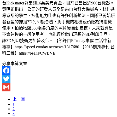
台Kickstarter募集到16萬美元資金，目前已售出近900台機器。
黃明正指出，公司的研發人員全是來自台科大機械系、材料系
等系所的學生，技術能力佳也有許多創新想法。團隊已開始研
發新型的掃描3D列印複合機，將手機的相機鏡頭做為掃描機
使用，拍攝物體360張各角度的照片後自動建模，未來就算是
不會建模的一般使用者，也能輕鬆做出理想的3D列印作品，
讓3D列印技術更加普及化。 【節錄自ETtoday車雲 生活中新
報導】https://speed.ettoday.net/news/1317680 【2018創育專刊 台
科三維】https://pse.is/CWBVE
分享本篇文章
Facebook
Twitter
Gmail
上一頁
1
2
3