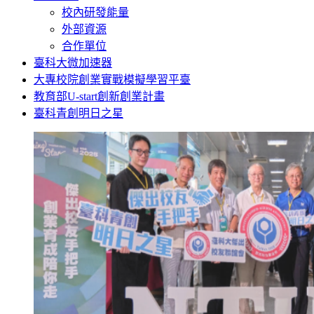
校內研發能量
外部資源
合作單位
臺科大微加速器
大專校院創業實戰模擬學習平臺
教育部U-start創新創業計畫
臺科青創明日之星