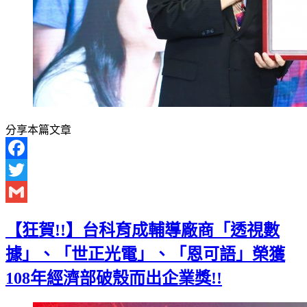
分享本篇文章
Facebook
Twitter
Gmail
【狂賀!!】台科育成輔導廠商「透視數
據」、「世正光電」、「恩可語」榮獲
108年經濟部破殼而出企業獎!!