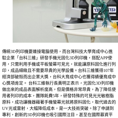
傳統3D列印機要連接電腦使用，而台灣科技大學育成中心進
駐企業「台科三維」研發手機光固化3D列印機，搭配APP使
用，只需利用手機或平板螢幕可見光，就能讓原料固化進行列
印，成品細緻且不需要昂貴的光學設備。台科三維獲得107年
經濟部破殼而出企業大獎，台科大育成中心也獲得績優育成中
心獎項肯定。 台科三維執行長黃明正表示，光固化3D列印機
做出來的成品表面解析度高，但是價格非常昂貴，為了降低使
用者列印的成本，團隊耗費5年，研發特殊的可見光光敏樹脂
原料，成功讓機器藉著手機螢幕光就將原料固化，取代過去的
UV光或雷射，大幅降低成本，是一大技術突破。除了申請到
專利，創新的3D列印機也吸引國際注目，甚至在國際募資平