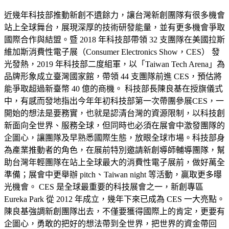
近幾年科技部推動新創不遺餘力，讓台灣新創團隊有很多機會
站上全球舞台，展現深厚的技術研發能量，並有更多機會爭取
國際合作與結盟。暨 2018 年科技部帶領 32 支團隊在美國拉斯
維加斯消費性電子展（Consumer Electronics Show，CES） 發
光發熱，2019 年科技部二度組軍，以「Taiwan Tech Arena」為
品牌形象成立臺灣國家館，帶領 44 支團隊前進 CES，預估將
能爭取超過新臺幣 40 億的商機。 科技部長陳良基在授旗儀式
中，有感而發地指出今年年初科技部第一次帶團參展CES，一
開始的想法是要務實，也就是認清台灣的資源限制，以科技創
新面向全世界、服務全球，但同時也必須在展會中激發團隊的
企圖心，讓團隊及早熟悉國際生態，放眼全球市場。科技部身
為產業推動者的角色，在展前特別邀請新創導師輔導團隊，幫
助台灣年輕團隊在站上全球最大的消費性電子展前，做好萬全
準備；展會中更舉辦 pitch、Taiwan night 等活動，贏取更多曝
光機會。 CES 是全球最重要的科技展會之一，新創專區
Eureka Park 從 2012 年成立，幾年下來已成為 CES 一大亮點。
陳良基強調新創團隊出去，不僅要獲得國際上的肯定，更要有
企圖心，勇敢的把好的想法帶到全世界，把世界的資金帶回