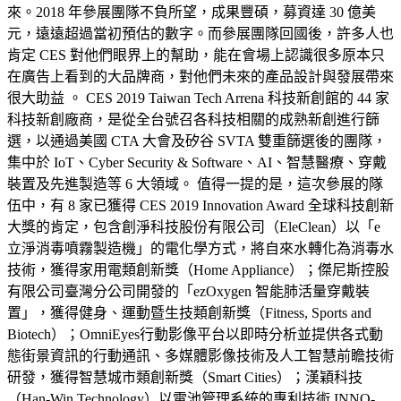
來。2018 年參展團隊不負所望，成果豐碩，募資達 30 億美
元，遠遠超過當初預估的數字。而參展團隊回國後，許多人也
肯定 CES 對他們眼界上的幫助，能在會場上認識很多原本只
在廣告上看到的大品牌商，對他們未來的產品設計與發展帶來
很大助益 。 CES 2019 Taiwan Tech Arrena 科技新創館的 44 家
科技新創廠商，是從全台號召各科技相關的成熟新創進行篩
選，以通過美國 CTA 大會及矽谷 SVTA 雙重篩選後的團隊，
集中於 IoT、Cyber Security & Software、AI、智慧醫療、穿戴
裝置及先進製造等 6 大領域。 值得一提的是，這次參展的隊
伍中，有 8 家已獲得 CES 2019 Innovation Award 全球科技創新
大獎的肯定，包含創淨科技股份有限公司（EleClean）以「e
立淨消毒噴霧製造機」的電化學方式，將自來水轉化為消毒水
技術，獲得家用電類創新獎（Home Appliance）；傑尼斯控股
有限公司臺灣分公司開發的「ezOxygen 智能肺活量穿戴裝
置」，獲得健身、運動暨生技類創新獎（Fitness, Sports and
Biotech）；OmniEyes行動影像平台以即時分析並提供各式動
態街景資訊的行動通訊、多媒體影像技術及人工智慧前瞻技術
研發，獲得智慧城市類創新獎（Smart Cities）；漢穎科技
（Han-Win Technology）以電池管理系統的專利技術 INNO-