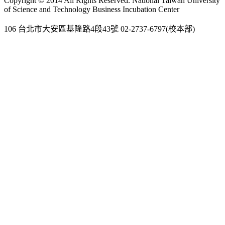
Copyright © 2014 All Rights Reserved. National Taiwan University
of Science and Technology Business Incubation Center
106 台北市大安區基隆路4段43號 02-2737-6797(校本部)