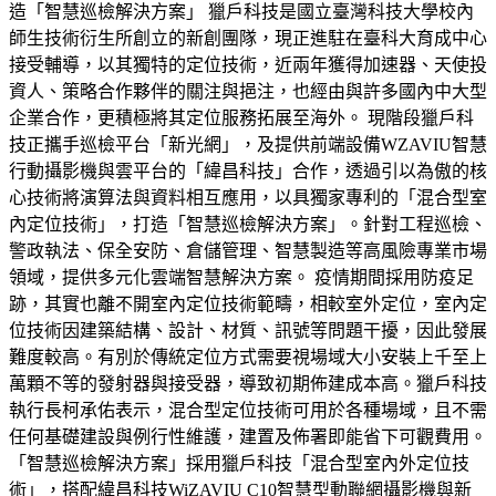
造「智慧巡檢解決方案」 獵戶科技是國立臺灣科技大學校內
師生技術衍生所創立的新創團隊，現正進駐在臺科大育成中心
接受輔導，以其獨特的定位技術，近兩年獲得加速器、天使投
資人、策略合作夥伴的關注與挹注，也經由與許多國內中大型
企業合作，更積極將其定位服務拓展至海外。 現階段獵戶科
技正攜手巡檢平台「新光網」，及提供前端設備WZAVIU智慧
行動攝影機與雲平台的「緯昌科技」合作，透過引以為傲的核
心技術將演算法與資料相互應用，以具獨家專利的「混合型室
內定位技術」，打造「智慧巡檢解決方案」。針對工程巡檢、
警政執法、保全安防、倉儲管理、智慧製造等高風險專業市場
領域，提供多元化雲端智慧解決方案。 疫情期間採用防疫足
跡，其實也離不開室內定位技術範疇，相較室外定位，室內定
位技術因建築結構、設計、材質、訊號等問題干擾，因此發展
難度較高。有別於傳統定位方式需要視場域大小安裝上千至上
萬顆不等的發射器與接受器，導致初期佈建成本高。獵戶科技
執行長柯承佑表示，混合型定位技術可用於各種場域，且不需
任何基礎建設與例行性維護，建置及佈署即能省下可觀費用。
「智慧巡檢解決方案」採用獵戶科技「混合型室內外定位技
術」，搭配緯昌科技WiZAVIU C10智慧型動聯網攝影機與新