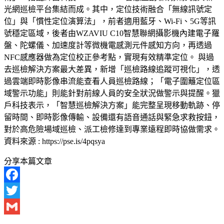
光網巡檢平台集結而成。其中，定位技術融合「無線訊號定
位」與「慣性定位演算法」，前者適用藍牙、Wi-Fi、5G等訊
號穩定區域，後者由WZAVIU C10智慧聯網攝影機內建電子羅
盤、陀螺儀、加速度計等微機電感測元件感知方向，再透過
NFC感應器做為定位校正參考點，實現有效精準定位。 與過
去巡檢解決方案最大差異，新增「巡檢路線追蹤可視化」，透
過雲端即時影像串流能查看人員巡檢路線；「電子圍籬定位區
域警示功能」則能針對前線人員的安全狀況做警示與提醒。獵
戶科技表示，「智慧巡檢解決方案」能完整呈現移動軌跡、停
留時間、即時影像傳輸、設備還有語音通話與緊急求救按鈕，
對於高危險場域巡檢、派工檢修達到專業遠程即時協做需求。
資料來源 : https://pse.is/4pqsya
分享本篇文章
Facebook
Twitter
Gmail