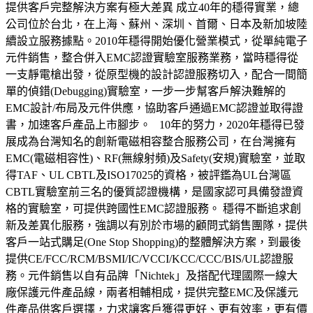
提供客戶完整解決方案有極大差異 成立40年的穩得實業，總
公司位於台北，在上海、蘇州、深圳、首爾、日本及新加坡陸
續設立服務據點。2010年穩得開始優化營業模式，從單純電子
元件銷售，整合併入EMC認證實驗室服務業務，當時穩得從
一支靜電槍出發，從原型機的設計認證服務切入，配合一間簡
單的偵錯(Debugging)實驗室，一步一步幫客戶解決難解的
EMC設計/布局及元件供應，協助客戶通過EMC認證並取得證
書，加速客戶產品上市腳步。 10年的努力，2020年穩得已發
展成為台灣知名的創新電磁相容整合服務公司，在台灣擁有
EMC(電磁相容性)、RF(無線射頻)及Safety(安規)實驗室，並取
得TAF、UL CBTL及ISO17025的資格，被評鑑為UL台灣區
CBTL實驗室前三名的優質認證機構，是國家認可具備發證資
格的實驗室，可提供跨國性EMC認證服務。 穩得不斷追求創
新及差異化服務，強調以有別於市場的顧問式銷售團隊，提供
客戶一站式購足(One Stop Shopping)的整體解決方案，到最後
提供CE/FCC/RCM/BSMI/IC/VCCI/KCC/CCC/BIS/UL認證服
務。元件銷售以自有品牌「Nichtek」及搭配代理國際一線大
廠保護元件產品線，兩者相輔相成，提供完整EMC及保護元
件產品供客戶選擇，力求讓客戶獲得更好、更有效率，更有價