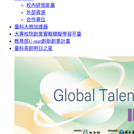
校內研發能量
外部資源
合作單位
臺科大微加速器
大專校院創業實戰模擬學習平臺
教育部U-start創新創業計畫
臺科青創明日之星