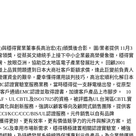
)與穩得實業董事長高治宏(右)頒獎後合影。 圖/業者提供 11月3
席領獎，從蔡英文總統手上接下中小企業最高榮譽象徵，穩得實
放眼亞洲，協助亞太地區電子產業發展壯大。 回顧2001
碰上品質問題遭到日本大商社客戶鉅額求償，逢此巨變前負責人
營運資金的艱辛，慶幸懂得運用談判技巧，高治宏順利化解日本
EMC認證實驗室服務業務，當時穩得從一支靜電槍出發，從原型
協助客戶通過EMC認證並取得證書，加速客戶產品上市腳步。 10
 CBTL及ISO17025的資格，被評鑑為UL台灣區CBTL實
差異化與創新服務，強調以顧客導向及顧問式銷售團隊，提供客
C/VCCI/KCC/CCC/BIS/UL認證服務。元件銷售以自有品牌
戶獲得更好、更有效率，更有價值競爭力的元件與解決方案。 近
T、5G及車用市場新需求，穩得積極建置相關認證實驗室，補強
師經驗，及持續發展系統線路保護專利元件產品，為企業營運挹