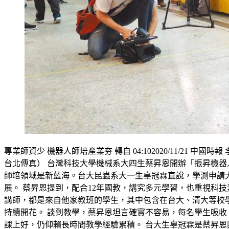
專業師資少 機器人師培產業夯 轉自 04:102020/11/
台北傳真） 台灣科技大學機械系大四生蔡昇恩開辦「振昇機
師培領域是新藍海。台大昆蟲系大一生辜冠霖直說，學測申請
展。 蔡昇恩提到，配合12年國教，講究多元學習，也重視科
講師，都是來自他家教班的學生，其中包含在台大、清大等校
持續開花。 談到教學，蔡昇恩坦言確實不容易，每名學生吸
課上好，仍仰賴長時間教學經驗累積。 台大生辜冠霖是蔡昇