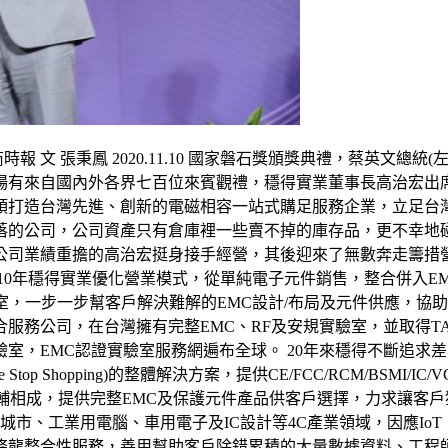
文 張秉鳳 2020.11.10 國家磐石獎頒獎典禮，蔡英文總統(左
場有來自國內外各界七百位來賓觀禮，穩得實業董事長高治宏出
打造台灣先進、創新的電磁相容一站式購足服務企業，立足台灣、
落的公司，公司資產只有倉庫裡一些賣不掉的庫存品，更不幸地
公司業績重擔的高治宏挺身接手經營，其後迎來了無數奔走籌措
010年穩得實業優化營業模式，從單純電子元件銷售，整合併入
)實驗室，一步一步幫客戶解決難解的EMC設計/布局及元件供應，
務公司，在台灣擁有完整EMC、RF及安規實驗室，並取得TAF、UL
室，EMC認證實驗室服務網遍布全球。 20年來穩得不斷追求
Stop Shopping)的整體解決方案，提供CE/FCC/RCM/BSMI/I
者相輔相成，提供完整EMC及保護元件產品供客戶選擇，力求讓客
城市、工業用電腦、車用電子及IC設計等4C產業領域，因應Io
條龍整合性服務，善用幫助客戶除錯累積的大量數據資料、工程