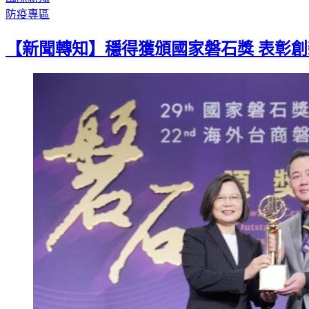
防疫專區
【新聞轉知】穩得獲頒國家磐石獎 表彰