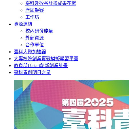
臺科赴矽谷計畫成果花絮
歷屆競賽
工作坊
資源連結
校內研發能量
外部資源
合作單位
臺科大微加速器
大專校院創業實戰模擬學習平臺
教育部U-start創新創業計畫
臺科青創明日之星