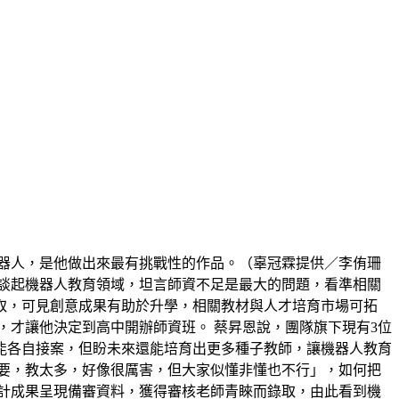
的暴龍機器人，是他做出來最有挑戰性的作品。（辜冠霖提供／李侑珊
談起機器人教育領域，坦言師資不足是最大的問題，看準相關
取，可見創意成果有助於升學，相關教材與人才培育市場可拓
，才讓他決定到高中開辦師資班。 蔡昇恩說，團隊旗下現有3位
能各自接案，但盼未來還能培育出更多種子教師，讓機器人教育
要，教太多，好像很厲害，但大家似懂非懂也不行」，如何把
計成果呈現備審資料，獲得審核老師青睞而錄取，由此看到機