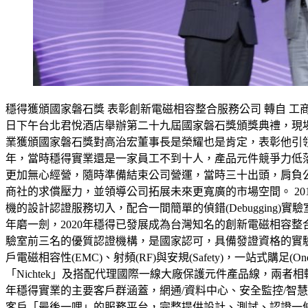
穩得獲頒國家磐石獎 表彰創新電磁相容整合服務公司 轉自 工商時報 
日下午台北君悅酒店舉辦第二十九屆國家磐石獎頒獎典禮，現
業獲頒國家磐石獎對高治宏董事長是榮耀也是肯定，表彰他引領
年，當時穩得實業還是一家員工不到十人，產品元件競爭力低
更加無心經營，隨時準備結束公司營運，當時三十出頭，肩負
商社的求償壓力，並領導公司拓展未來更寬廣的市場空間。 2
機的設計認證服務切入，配合一間簡單的偵錯(Debugging
年磨一劍，2020年穩得已發展成為台灣知名的創新電磁相容整合服
驗室前三名的優質認證機構，是國家認可，具備發證資格的實驗
戶電磁相容性(EMC)、射頻(RF)與安規(Safety)，一站式購足(One 
「Nichtek」及搭配代理國際一線大廠保護元件產品線，兩
年穩得實業的主要客戶群涵蓋，網通/資料中心、安全監控/智慧
客戶「最後一哩」的服務平台，完整提供設計、測試、認證一