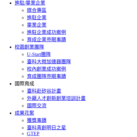
進駐/畢業企業
媒合專區
進駐企業
畢業企業
進駐企業成功案例
育成企業亮眼事蹟
校園創業團隊
U-Start團隊
臺科大微加速器團隊
校內創業成功案例
育成團隊亮眼事蹟
國際育成
臺科赴矽谷計畫
外籍人才創新創業培訓計畫
國際交流
成果花絮
獲獎事蹟
臺科青創明日之星
GTEP