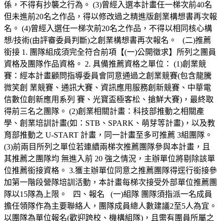
係，不得有抄襲之行為。 (3)曾經入選本計畫任一梯次前40名
但未進前20名之作品，得以修改過之精進版創業構想書再次報
名。 (4)曾經入選任一梯次前20名之作品，不得以相同核心構
想/技術(由評審委員判斷)之創業構想書再次報名。 (二)推薦
銜接 1. 團隊組成須完全符合前項【(一)公開徵求】所列之團員
資格及團隊作品資格。 2. 具備推薦資格之單位： (1)創業競
賽：經本計畫顧問指導委員會同意通過之創業競賽(包含龍騰
微笑創 業競賽、通訊大賽、資訊應用服務創新競賽、中華電
信數位創新應用系列 賽、光寶盃極客松、搶鮮大賽)，最終取
得前三名之團隊。 (2)創業相關計畫：科技部推動之相關產
學、創業培訓計畫(如：STB、SPARK、萌芽等計畫)，以及教
育部推動之 U-START 計畫，同一計畫至多可推薦 3組團隊。
(3)前兩目所列之單位若連續兩梯次推薦團隊參與本計畫，且
其推薦之團隊均 無進入前 20 強之情況，主辦單位將剔除該單
位推薦銜接資格。 3.獲主辦單位同意之推薦團隊得逕行銜接參
加第一階段營隊培訓活動，本計畫每梯次接受外部單位推薦團
隊以15隊為上限。 四、報名 (一)組隊 團隊須指派一名成員
擔任領隊作為主要聯絡人，團隊成員總人數建議2至5人為宜。
以團隊為單位報名(歡迎跨校、機構組隊)，且需有團員所屬之