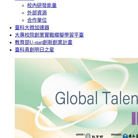
校內研發能量
外部資源
合作單位
臺科大微加速器
大專校院創業實戰模擬學習平臺
教育部U-start創新創業計畫
臺科青創明日之星