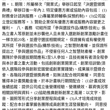
務。 1. 期限：所屬梯次「開業式」舉辦日起至「決選暨頒獎
典禮」舉辦日後一年內 2. 特定優惠方案或協助內容包括： (1)
財務會計諮詢服務。 (2)專屬業師輔導(採預約制)。 (3)公司設
立登記服務等。 3. 贊助企業保有優惠方案或服務內容變更之
權利。 八、義務 切結所提「參與選拔作品(構想/技術)」係
為立書人等原創並未抄襲他人且未曾入選創新創業激勵計畫任
一梯次前20名，並遵守選拔相關規定。 保證擁有或有權使用
其所提「參與選拔作品(構想/技術)」之智慧財產權，並保證所
提出之「參與選拔作品」不侵害任何人之智慧財產權。 創業
團隊於參與選拔期間應有2至5人參加，且技術擁有者須全程參
與本計畫之重大活動，包括創新創業開業式、創業培訓營(須
依入選階段參與創新宏圖營或創業實踐營)、成果展示暨媒合
會、各階段評選暨頒獎典禮，如無法配合視同棄權。 同意在
獲得本計畫獎勵金後，於本計畫執行期間配合： (1)計畫成效
後續追蹤：提供公司成立後營運經驗、營運績效、募資情況等
相關說明與資料。 (2)協助推廣創新創業之風潮：以文字、影
音、圖照等形式分享創業歷程與成果。 (3)人才培育成效追
蹤：配合本計畫掌握各團隊成員創業生涯發展動向。 同意授