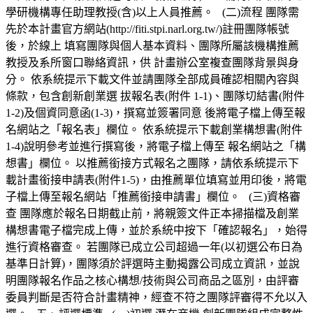
學研機構專任助理教授(含)以上人員推薦。 (二)流程 團隊需
先於本計畫官方網站(http://fiti.stpi.narl.org.tw/)註冊團隊帳號
後，於線上 填寫團隊與個人基本資料、團隊所屬該機構推薦
教授及系所窗口聯絡資訊，供 計畫辦公室複查團隊背景與身
分。 依系統提示下載文件並請團隊全部成員確認相關內容與
條款，包含創新創業選 拔報名表(附件 1-1)、團隊切結書(附件
1-2)及個資同意函(1-3)，撰寫並簽署同意 後將電子檔上傳至報
名網站之「報名表」欄位。 依系統提示下載創業構想書(附件
1-4)說明參考並進行撰寫後，將電子檔上傳至 報名網站之「構
想書」欄位。 以推薦銜接方式報名之團隊，請依系統提示下
載計畫銜接申請表(附件1-5)，由推薦單位填寫並用印後，將電
子檔上傳至報名網站「推薦銜接申請書」欄位。 (三)資格審
查 團隊應於報名日期截止前，將親簽文件正本掃描檔及創業
構想書電子檔完成上傳，並於系統中按下「確認報名」，始得
進行資格審查。 若團隊已成立公司超過一年(以初選公布日為
基準日計算)，團隊須於評選時主動揭露公司成立資訊，並說
明團隊報名作品之核心構想/技術與公司商品之區別，由評審
委員判斷是否符合計畫精神，經查不符之團隊評審得不允以入