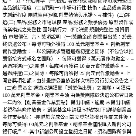
選。 五、評選標準 (一)初選 潛在商機 創新團隊組成完整性
產品創新程度 (二)評選(一) 巿場可行性 技術、產品或商業模
式創新程度 團隊陣容(例如創業熱情與承諾、互補性) (三)評
選(二) 產品/服務之市場規模 產品/服務之競爭優勢 原型製作或
商業模式之完整性 團隊執行力 (四)決選 規劃完整性 投資價
值 巿場價值 六、獎項說明 (一)獎勵金額 創業傑出獎：於最
終決選公布，每隊可額外獲得 100 萬元創業基金。 創新創業
實作激勵金： – 以公開徵求管道通過初選之團隊（不包含以推
薦銜接方式報名之團隊）， 每隊可獲得 3 萬元實作激勵金。 –
通過評選(一)之團隊，每隊可再獲得 10 萬元實作激勵金。 –
通過評選(二)之團隊，每隊可再獲得 25 萬元實作激勵金。 上
開各獎項名額，由計畫辦公室依當梯次情形另行訂定公告之。
(二)創業基金 通過決選獲頒「創業傑出獎」之團隊，可獲得
100 萬元創業基金，創業基金須 由獲獎團隊於決選公布翌日起
一年內依【創業基金作業要點】提出申請，逾期 未提出申請
者視為無條件放棄。 創業基金申請程序摘述如下(詳參創業基
金作業要點)： -團隊於完成公司設立登記並檢具相關文件後，
每隊可獲得100萬元之創業基金，創業基金僅限匯入新創公司
銀行帳戶。 -其中新創公司設立登記之日期，須為團隊所參與