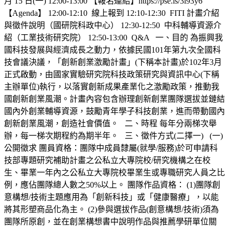
月 15 日(一) 12:00-13:00 【報名連結】https://pse.is/3l93y6
【Agenda】 12:00-12:10 線上報到 12:10-12:30 FITI 計畫介紹
與徵件說明（國研院科政中心） 12:30-12:50 中科輔導資源介
紹（工業技術研究院） 12:50-13:00 Q&A 一、目的 為振興我
國科技發展與經濟成長之動力，依據民國101年第九次全國科
技會議決議，「創新創業激勵計畫」(下稱本計畫)於102年3月
正式啟動，由國家實驗研究院科技政策研究與資訊中心(下稱
主辦單位)執行，以落實創新成果產業化之激勵政策，推動我
國創新創業風潮。計畫內容包含辦理創新創業團隊選拔並鏈結
國內外創業輔導資源，鼓勵青年學子科技創業，進而帶動國內
創新創業風潮，創造社會價值。 二、時程 每年分兩梯次舉
辦，每一梯次期程約為期半年。 三、徵件方式(二擇一) (一)
公開徵求 團員資格：團隊中成員隸屬(就學/服務)於可申請科
技部專題研究補助計畫之公私立大專院校/研究機構之在校
生、畢業一年內之公私立大專院校畢業生或專職研究人員之比
例，應佔團隊總人數之50%以上。 團隊作品資格： (1)團隊創
意構想/技術主題應用為「創新科技」或「健康醫療」，以能
將其形塑商品化為主。 (2)參與選拔作品(創意構想/技術)須為
團隊所原創，並在創業構想書中說明作品與推薦學研單位關