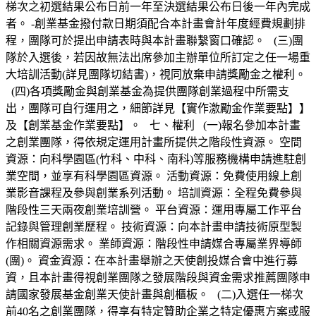
梯次之初選結果公布日前一年至決選結果公布日後一年內完成
者。 -創業基金撥付款日期須配合本計畫會計年度經費規劃排
程，團隊可於提出申請表時與本計畫聯繫窗口確認。 (三)團
隊於入選後，若因故無法出席參加主辦單位所訂定之任一場重
大培訓活動(詳見團隊切結書)，視同放棄申請獎勵金之權利。
(四)各項獎勵金與創業基金為提供團隊創業過程中所需支
出，團隊可自行運用之，細節詳見【實作激勵金作業要點】】
及【創業基金作業要點】。 七、權利 (一)報名參加本計畫
之創業團隊，得依規定運用計畫所提供之階段性資源。 空間
資源：向科學園區(竹科、中科、南科)等服務機構申請進駐創
業空間，並享有科學園區資源。 活動資源：免費使用線上創
業影音課程及參與創業系列活動。 培訓資源：全程免費參與
階段性三天兩夜創業培訓營。 平台資源：運用專屬工作平台
記錄與管理創業歷程。 技術資源：向本計畫申請技術原型製
作相關資源需求。 業師資源：階段性申請媒合專屬業界導師
(團)。 資金資源：在本計畫舉辦之天使創投媒合會中進行募
資，且本計畫得視創業團隊之發展階段與資金需求推薦團隊申
請國家發展基金創業天使計畫與創櫃板。 (二)入選任一梯次
前40名之創業團隊，得享有特定贊助企業之特定優惠方案或服