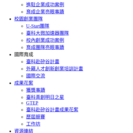
進駐企業成功案例
育成企業亮眼事蹟
校園創業團隊
U-Start團隊
臺科大微加速器團隊
校內創業成功案例
育成團隊亮眼事蹟
國際育成
臺科赴矽谷計畫
外籍人才創新創業培訓計畫
國際交流
成果花絮
獲獎事蹟
臺科青創明日之星
GTEP
臺科赴矽谷計畫成果花絮
歷屆競賽
工作坊
資源連結