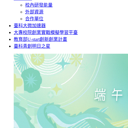
校內研發能量
外部資源
合作單位
臺科大微加速器
大專校院創業實戰模擬學習平臺
教育部U-start創新創業計畫
臺科青創明日之星