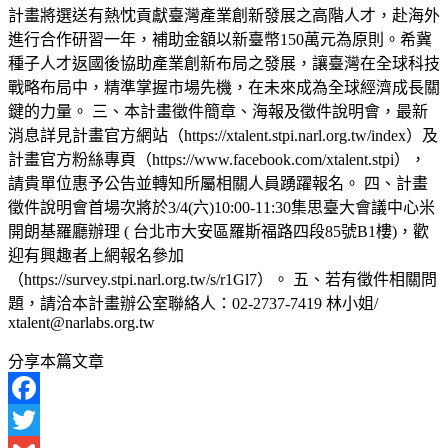
計畫將選送有熱忱貢獻臺灣產業創新發展之高階人才，赴海外
進行合作研習一年，補助金額以新臺幣150萬元為原則。希冀
種子人才返國後協助產業創新布局之發展，讓臺灣在全球科技
戰略布局中，精準掌握市場先機，在未來成為全球經濟成長關
鍵的力量。 三、本計畫徵件簡章、海報及徵件說明會，最新
消息詳見計畫官方網站（https://xtalent.stpi.narl.org.tw/index）及
計畫官方粉絲專頁（https://www.facebook.com/xtalent.stpi），
請貴單位惠予公告並轉知所屬相關人員踴躍報名。 四、計畫
徵件說明會首場次將於3/4(六)10:00-11:30集思臺大會議中心米
開朗基羅廳辦理 ( 台北市大安區羅斯福路四段85號B1樓)，歡
迎有興趣者上網報名參加
（https://survey.stpi.narl.org.tw/s/r1Gl7）。 五、若有徵件相關問
題，請洽本計畫辦公室聯絡人：02-2737-7419 林小姐/
xtalent@narlabs.org.tw
分享本篇文章
Facebook