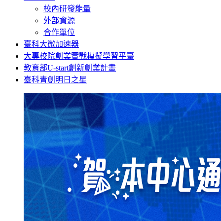
校內研發能量
外部資源
合作單位
臺科大微加速器
大專校院創業實戰模擬學習平臺
教育部U-start創新創業計畫
臺科青創明日之星