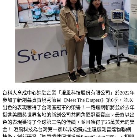
台科大育成中心進駐企業「澄風科技股份有限公司」於2022年
參加了新創募資實境秀節目《Meet The Drapers》第6季，並以
出色的表現奪得了台灣區冠軍的榮譽！一路過關斬將並於去年
挺進美國與世界各地的新創公司共同角逐冠軍寶座。最終以出
色的表現獲得了全球第三名的佳績，並且獲得了25萬美元的獎
金！ 澄風科技為台灣第一家以非接觸式生理感測雷達物聯網
技術，創新研發「智慧遠端照護系統SmartCaring T60」，相關