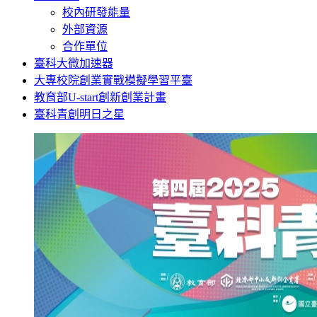
校內研發能量
外部資源
合作單位
臺科大微加速器
大專校院創業實戰模擬學習平臺
教育部U-start創新創業計畫
臺科青創明日之星