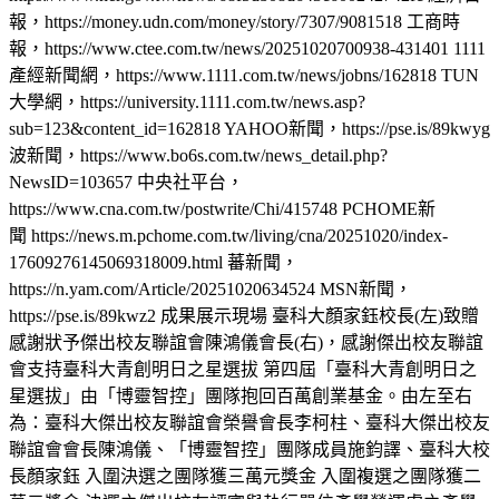
報，https://money.udn.com/money/story/7307/9081518 工商時
報，https://www.ctee.com.tw/news/20251020700938-431401 1111
產經新聞網，https://www.1111.com.tw/news/jobns/162818 TUN
大學網，https://university.1111.com.tw/news.asp?
sub=123&content_id=162818 YAHOO新聞，https://pse.is/89kwyg
波新聞，https://www.bo6s.com.tw/news_detail.php?
NewsID=103657 中央社平台，
https://www.cna.com.tw/postwrite/Chi/415748 PCHOME新
聞 https://news.m.pchome.com.tw/living/cna/20251020/index-
17609276145069318009.html 蕃新聞，
https://n.yam.com/Article/20251020634524 MSN新聞，
https://pse.is/89kwz2 成果展示現場 臺科大顏家鈺校長(左)致贈
感謝狀予傑出校友聯誼會陳鴻儀會長(右)，感謝傑出校友聯誼
會支持臺科大青創明日之星選拔 第四屆「臺科大青創明日之
星選拔」由「博靈智控」團隊抱回百萬創業基金。由左至右
為：臺科大傑出校友聯誼會榮譽會長李柯柱、臺科大傑出校友
聯誼會會長陳鴻儀、「博靈智控」團隊成員施鈞譯、臺科大校
長顏家鈺 入圍決選之團隊獲三萬元獎金 入圍複選之團隊獲二