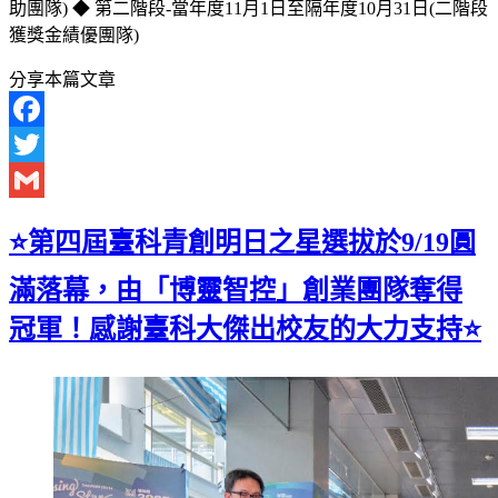
助團隊) ◆ 第二階段-當年度11月1日至隔年度10月31日(二階段
獲獎金績優團隊)
分享本篇文章
Facebook
Twitter
Gmail
⭐第四屆臺科青創明日之星選拔於9/19圓
滿落幕，由「博靈智控」創業團隊奪得
冠軍！感謝臺科大傑出校友的大力支持⭐