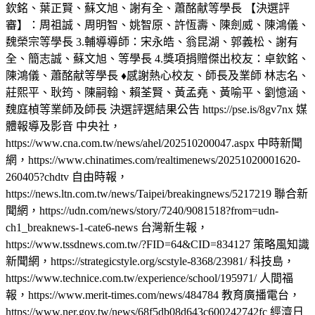
欽銘、葉正賢、蘇文旭、謝有全、蕭酩献等學長 【決選評
審】：周祖誠、周明智、姚智原、許恆壽、陳劍威、陳鴻儀、
魏榮宗等學長 3.輔導導師：宋永皓、翁昆湖、郭義松、謝有
全、簡志誠、蘇文旭、等學長 4.獎項捐贈傑出校友：卓欽銘、
陳鴻儀、蕭酩献等學長 ♦️感謝熱心校友、師長及業師 林志名、
莊熙平、耿筠、陳嗣翰、賴荃賢、黃孟堯、黃喻平、劉憶涵、
魏庭楨等業師及師長 決選評選結果公告 https://pse.is/8gv7nx ️媒
體報導及影音 中央社，
https://www.cna.com.tw/news/ahel/202510200047.aspx 中時新聞
網，https://www.chinatimes.com/realtimenews/20251020001620-
260405?chdtv 自由時報，
https://news.ltn.com.tw/news/Taipei/breakingnews/5217219 聯合新
聞網，https://udn.com/news/story/7240/9081518?from=udn-
ch1_breaknews-1-cate6-news 台灣新生報，
https://www.tssdnews.com.tw/?FID=64&CID=834127 策略風知識
新聞網，https://strategicstyle.org/scstyle-8368/23981/ 科技島，
https://www.technice.com.tw/experience/school/195971/ 人間福
報，https://www.merit-times.com/news/484784 教育廣播電台，
https://www.ner.gov.tw/news/68f5db08d643c600242742fc 經濟日