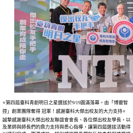
⭐第四屆臺科青創明日之星選拔於9/19圓滿落幕，由「博靈智
控」創業團隊奪得 冠軍！感謝臺科大傑出校友的大力支持⭐
誠摯感謝臺科大傑出校友聯誼會會長、各位傑出校友學長，以
及業師與師長們的鼎力支持與悉心指導，讓第四屆選拔活動得