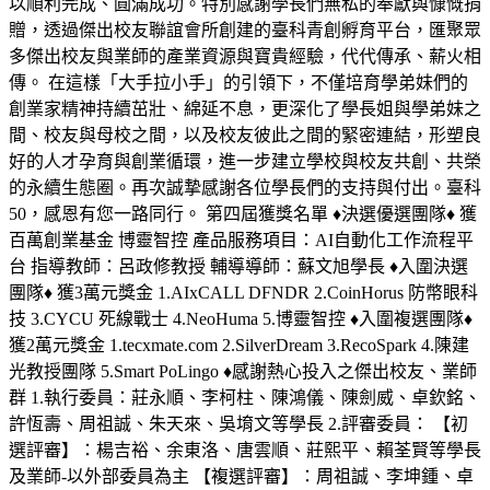
以順利完成、圓滿成功。特別感謝學長們無私的奉獻與慷慨捐
贈，透過傑出校友聯誼會所創建的臺科青創孵育平台，匯聚眾
多傑出校友與業師的產業資源與寶貴經驗，代代傳承、薪火相
傳。 在這樣「大手拉小手」的引領下，不僅培育學弟妹們的
創業家精神持續茁壯、綿延不息，更深化了學長姐與學弟妹之
間、校友與母校之間，以及校友彼此之間的緊密連結，形塑良
好的人才孕育與創業循環，進一步建立學校與校友共創、共榮
的永續生態圈。再次誠摯感謝各位學長們的支持與付出。臺科
50，感恩有您一路同行。 第四屆獲獎名單 ♦️決選優選團隊♦️ 獲
百萬創業基金 博靈智控 產品服務項目：AI自動化工作流程平
台 指導教師：呂政修教授 輔導導師：蘇文旭學長 ♦️入圍決選
團隊♦️ 獲3萬元獎金 1.AIxCALL DFNDR 2.CoinHorus 防幣眼科
技 3.CYCU 死線戰士 4.NeoHuma 5.博靈智控 ♦️入圍複選團隊♦️
獲2萬元獎金 1.tecxmate.com 2.SilverDream 3.RecoSpark 4.陳建
光教授團隊 5.Smart PoLingo ♦️感謝熱心投入之傑出校友、業師
群 1.執行委員：莊永順、李柯柱、陳鴻儀、陳劍威、卓欽銘、
許恆壽、周祖誠、朱天來、吳堉文等學長 2.評審委員： 【初
選評審】：楊吉裕、余東洛、唐雲順、莊熙平、賴荃賢等學長
及業師-以外部委員為主 【複選評審】：周祖誠、李坤鍾、卓