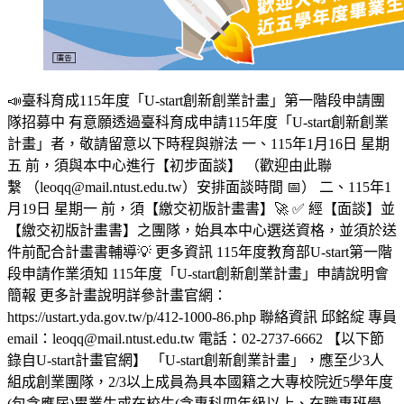
📣臺科育成115年度「U-start創新創業計畫」第一階段申請團
隊招募中 有意願透過臺科育成申請115年度「U-start創新創業
計畫」者，敬請留意以下時程與辦法 一、115年1月16日 星期
五 前，須與本中心進行【初步面談】 （歡迎由此聯
繫 （leoqq@mail.ntust.edu.tw）安排面談時間 📅） 二、115年1
月19日 星期一 前，須【繳交初版計畫書】🚀 ✅ 經【面談】並
【繳交初版計畫書】之團隊，始具本中心選送資格，並須於送
件前配合計畫書輔導💡 更多資訊 115年度教育部U-start第一階
段申請作業須知 115年度「U-start創新創業計畫」申請說明會
簡報 更多計畫說明詳參計畫官網：
https://ustart.yda.gov.tw/p/412-1000-86.php 聯絡資訊 邱銘綻 專員
email：leoqq@mail.ntust.edu.tw 電話：02-2737-6662 【以下節
錄自U-start計畫官網】 「U-start創新創業計畫」，應至少3人
組成創業團隊，2/3以上成員為具本國籍之大專校院近5學年度
(包含應屆)畢業生或在校生(含專科四年級以上、在職專班學