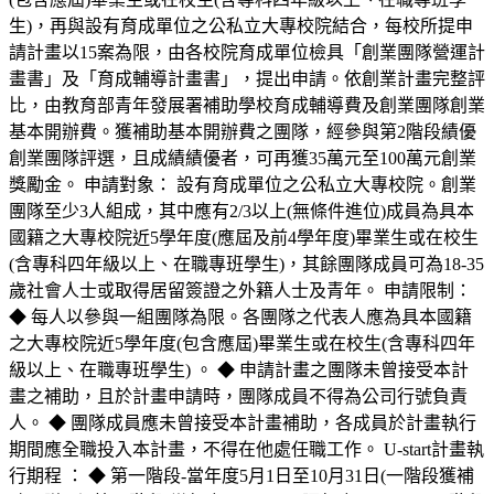
生)，再與設有育成單位之公私立大專校院結合，每校所提申
請計畫以15案為限，由各校院育成單位檢具「創業團隊營運計
畫書」及「育成輔導計畫書」，提出申請。依創業計畫完整評
比，由教育部青年發展署補助學校育成輔導費及創業團隊創業
基本開辦費。獲補助基本開辦費之團隊，經參與第2階段績優
創業團隊評選，且成績績優者，可再獲35萬元至100萬元創業
獎勵金。 申請對象： 設有育成單位之公私立大專校院。創業
團隊至少3人組成，其中應有2/3以上(無條件進位)成員為具本
國籍之大專校院近5學年度(應屆及前4學年度)畢業生或在校生
(含專科四年級以上、在職專班學生)，其餘團隊成員可為18-35
歲社會人士或取得居留簽證之外籍人士及青年。 申請限制：
◆ 每人以參與一組團隊為限。各團隊之代表人應為具本國籍
之大專校院近5學年度(包含應屆)畢業生或在校生(含專科四年
級以上、在職專班學生) 。 ◆ 申請計畫之團隊未曾接受本計
畫之補助，且於計畫申請時，團隊成員不得為公司行號負責
人。 ◆ 團隊成員應未曾接受本計畫補助，各成員於計畫執行
期間應全職投入本計畫，不得在他處任職工作。 U-start計畫執
行期程 ： ◆ 第一階段-當年度5月1日至10月31日(一階段獲補