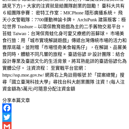
請見下方)。大家的注資就是給團隊創業的鼓勵！ 臺科大共有
６組團隊參賽： 密特工作室：MICPhone 隱形廣播系統。 飛
天小女警戰隊：7700運動神諭卡牌。 ArchiPunk 建築叛客：極
垃世界 Trashure – 以環保教育遊戲為主的二手舊物交易平台。
苔蛙 Taiwao：台灣保育蛙化身可愛又療癒的苔蘚球。 市場美
食行旅：用「城市實境解謎遊戲」傳遞台灣傳統市場的活力和
豐厚底蘊，並附贈「市場怪奇美食報馬仔」，在解謎、品嘗美
食同時，體驗不同凡響的旅程。 臺語俗諺 IP 設計團隊：結合
設計專業及臺語文化的生活背景，將耳熟能詳的臺語俗諺化為
實體公仔。 注資流程： 至實戰平台官網：
https://ssp.moe.gov.tw/ 網頁右上角註冊帳號 於「提案總覽」搜
尋「國立臺灣科技大學」尋找台科大創業團隊 注資！(每人注
資金額為5萬元)可隨意分配注資金額
分享本篇文章
Facebook
Twitter