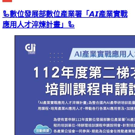
Gmail
🦾數位發展部數位產業署「𝘼𝙄產業實戰
應用人才淬煉計畫」🦾