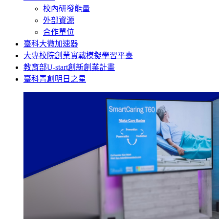
校內研發能量
外部資源
合作單位
臺科大微加速器
大專校院創業實戰模擬學習平臺
教育部U-start創新創業計畫
臺科青創明日之星