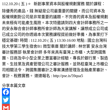
112.10.20 ( 五 ) ⭐ 新創事業資本與股權規劃實務 關於課程：
除優秀的產品，錢 無疑是公司最重要的關鍵，而公司資本及
股權規劃對公司是非常重要的議題，不完善的資本及股權規劃
未來極有可能產生風險。本次特邀請到四大會計師事務所之一
的安永聯合會計師事務所會計師為大家講解，讓想成立公司或
已成立公司的你透過本次實務課程提前做好準備，為事業打下
穩定基礎! 時間 : 112.10.20 ( 五 ) 13:30-16:00 地點 : 國立台灣科
技大學第三學生宿舍B1 微型車庫 關於講師 : 林世寰 安永台灣
審計服務部 執業會計師 多年來具有臺灣上市櫃、大型跨國集
團、日商及中小型企業之豐富審計經驗，專長於銀行業、製造
業、生技業及資產管理公司之審計服務，並熟稔臺灣上市櫃公
司相關法令、跨國集團審計之專案溝通管理及金融產業審計、
會計、稅務實務。 速速報名 : http://pse.is/59qua5
分享本篇文章
Facebook
Twitter