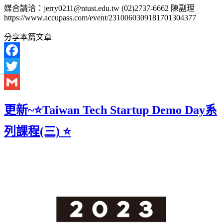
媒合請洽：jerry0211@ntust.edu.tw (02)2737-6662 陳副理
https://www.accupass.com/event/2310060309181701304377
分享本篇文章
Facebook
Twitter
Gmail
更新~⭐Taiwan Tech Startup Demo Day系
列課程(三) ⭐