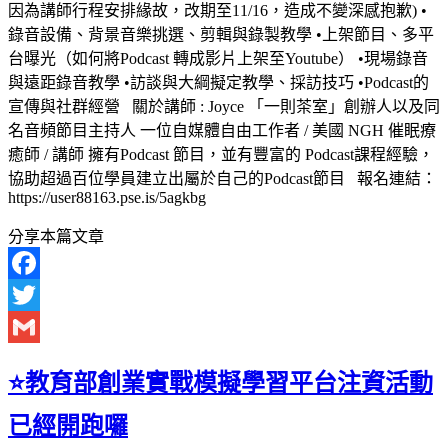
因為講師行程安排緣故，改期至11/16，造成不變深感抱歉) •
錄音設備、背景音樂挑選、剪輯與錄製教學 •上架節目、多平
台曝光（如何將Podcast 轉成影片上架至Youtube） •現場錄音
與遠距錄音教學 •訪談與大綱擬定教學、採訪技巧 •Podcast的
宣傳與社群經營 關於講師 : Joyce 「一則茶室」創辦人以及同
名音頻節目主持人 一位自媒體自由工作者 / 美國 NGH 催眠療
癒師 / 講師 擁有Podcast 節目，並有豐富的 Podcast課程經驗，
協助超過百位學員建立出屬於自己的Podcast節目 報名連結：
https://user88163.pse.is/5agkbg
分享本篇文章
Facebook
Twitter
Gmail
⭐教育部創業實戰模擬學習平台注資活動
已經開跑囉