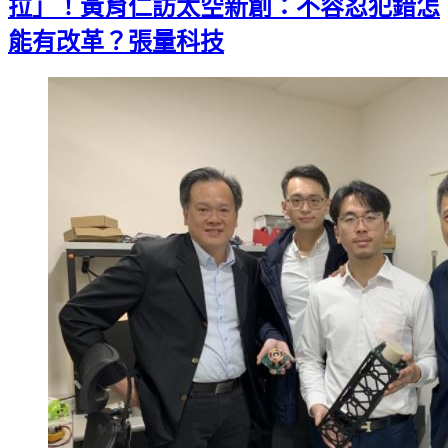
拉」！黃育仁訪太空新創：不容忍犯錯怎
能有改革？張量科技