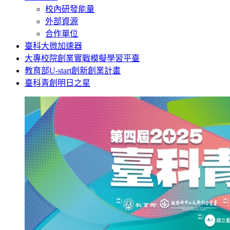
校內研發能量
外部資源
合作單位
臺科大微加速器
大專校院創業實戰模擬學習平臺
教育部U-start創新創業計畫
臺科青創明日之星