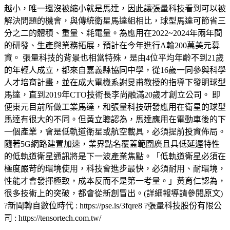
越小，唯一還沒被縮小就是馬達，因此讓張量科技看到可以被
解決問題的機會，與傳統衛星馬達組相比，球型馬達可節省三
分之二的體積、重量、耗電量。為應用在2022~2024年兩年間
的研發、生產與業務拓展，預計在今年進行A輪200萬美元募
資。 張量科技的背景也相當特殊，是由4位平均年齡不到21歲
的年輕人成立，都來自嘉義縣協同中學，從16歲一同參與科學
人才培育計畫，並在成大電機系謝旻甫教授的指導下發眀球型
馬達，直到2019年CTO技術長李尚融滿20歲才創立公司。 即
便東元目前所做工業馬達，和張量科技研發應用在衛星的球型
馬達有很大的不同。但黃立聰認為，馬達應用在電動車後的下
一個產業，會是低軌道衛星或航空載具，必須提前投資佈局。
隨著5G網路建置加速，業界點名覆蓋範圍廣且具低延遲特性
的低軌道衛星通訊將是下一波產業焦點。「低軌道衛星必須在
極度嚴苛的環境使用，科技會進步最快，必須耐用、耐環境，
性能才會發揮極致，成本反而不是第一考量。」黃育仁認為，
很多技術上的突破，都會從新創冒出。(詳細報導請參閱原文)
?新聞轉自數位時代 : https://pse.is/3fqre8 ?張量科技股份有限公
司 : https://tensortech.com.tw/