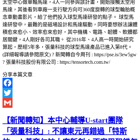
太空中心做單軸馬達，4人一同參與該計畫，開始接觸太空用
馬達，其後看到車廠一支行駛方向可360度旋轉的球型輪胎概
念車動畫影片，給了他們投入球型馬達研發的點子。 球型馬
達研發中，最難的是磁場設計和馬達驅動，同時要想辦法讓體
積愈來愈小、效率愈來愈好，其中機構、電路、韌體、軟體都
居關鍵，4人剛好各司其職。 從2016年、4人高一時開始研究
算起，歷經5年多，張量科技的球型馬達產品已進入第8代。
(詳細報導請參閱原文) ? 新聞轉自今周刊 : https://pse.is/3ew5gw
? 張量科技股份有限公司 : https://tensortech.com.tw/
分享本篇文章
Facebook
Twitter
Gmail
【新聞轉知】本中心輔導U-start團隊
「張量科技」: 不讓東元再錯過「特斯