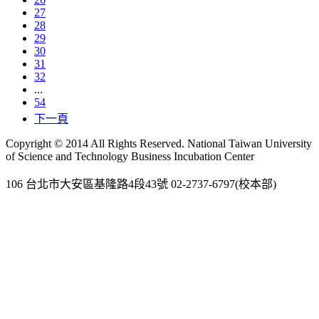
27
28
29
30
31
32
...
54
下一頁
Copyright © 2014 All Rights Reserved. National Taiwan University
of Science and Technology Business Incubation Center
106 台北市大安區基隆路4段43號 02-2737-6797(校本部)