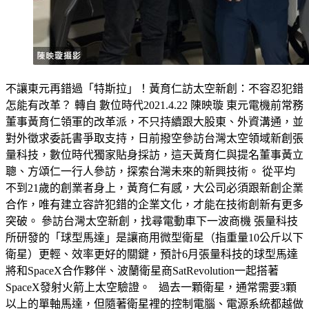
不讓東元再錯過「特斯拉」！黃育仁訪太空新創：不容忍犯錯
怎能有改革？ 轉自 數位時代2021.4.22 陳映璇 東元電機前常務
董事黃育仁領軍的改革派，不只持續跟大股東、外資溝通，並
對外徵求委託書爭取支持，日前撥空參訪台灣太空領域新創張
量科技，數位時代獨家貼身採訪，這天黃育仁與提名董事黃立
聰、方頌仁一行人參訪，探索台灣未來的新興技術。 從平均
不到21歲的創業者身上，黃育仁有感，大公司必須跟新創企業
合作，唯有建立容許犯錯的企業文化，才能在技術創新有更多
突破。 參訪台灣太空新創，找尋電動車下一波商機 張量科技
所研發的「球型馬達」是讓商用微型衛星（指重量10公斤以下
衛星）更輕、效率更好的關鍵，預計6月張量科技的球型馬達
將和SpaceX合作夥伴、波蘭衛星商SatRevolution一起搭著
SpaceX發射火箭上太空驗證。 過去一顆衛星，通常需要3顆
以上的單軸馬達，但隨著衛星裡的控制電腦、電源系統都越做