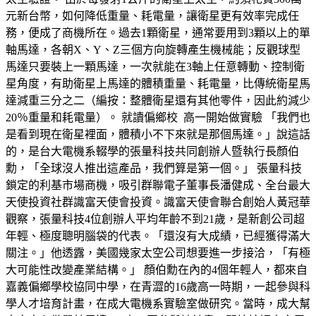
元新台幣，如何降低重量、耗電量，讓衛星更有效率完成任
務，便成了商機所在。過去1顆衛星，通常要用到3顆以上的單
軸馬達，各朝X、Y、Z三個方向旋轉產生機械能；反觀球型
馬達只要裝上一顆馬達，一次就能在3軸上任意轉動、控制衛
星角度，有助衛星上馬達的體積重量、耗電量，比傳統衛星馬
達減重三分之二（編按：整體衛星還有其他零件，因此約減少
20％重量和耗電量）。 就讀偏鄉校 高一開始做實驗 「我們也
是看到現在衛星裡面，體積小不下來就是那個馬達。」說這話
的，是台大電機系輟學的張量科技共同創辦人暨執行長顏伯
勳，「全球沒人推出這產品，我們算是第一個。」 張量科技
鎖定的利基市場商機，吸引群聯電子董事長潘健成、全台最大
天使投資社群識富天使會投資。識富天使會聯合創始人黃冠華
觀察，張量科技4位創辦人平均年齡不到21歲，是新創公司超
年輕、極度聰明腦袋的代表。「還沒有大成績，已經獲得滿大
關注。」他透露，美國幾家太空公司想要進一步接洽，「有極
大可能性改變產業結構。」 顏伯勳在內的4個年輕人，都來自
嘉義偏鄉學校協同中學，在青澀的16歲高一時期，一起參與科
學人才培育計畫，在成大電機系實驗室做研究。當時，成大幫