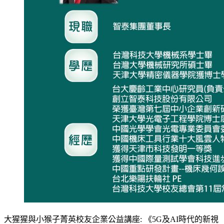
大猩猩與小猴子菁英校友企業公益講座: 《5G及AI時代的新視