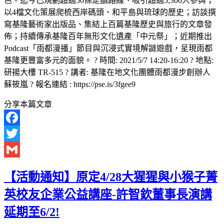
色。迄今已規劃超過50條走讀路線、吸引超過5,300人參與；
以4檔文化策展爬梳西岸碼頭、和平島與琉球的歷史；訪談撰
寫基隆藝術家出版品、集結上百篇基隆歷史與旅行的文章發
佈；持續傳承基隆百年無形文化遺產「中元祭」；近期推出
Podcast「雨都漫播」節目與沉浸式實境解謎遊戲，呈現雨都
基隆更豐富多元的面貌。 ? 時間: 2021/5/7 14:20-16:20 ? 地點:
研揚大樓 TR-515 ? 講者: 基隆在地文化團體雨都漫步創辦人
蘇筱嵐 ? 報名連結 : https://pse.is/3fgee9
分享本篇文章
Facebook
Twitter
Gmail
【活動通知】原定4/28大猩猩與小猴子菁
英校友企業公益講座-許智欽董事長演講
延期至6/2!