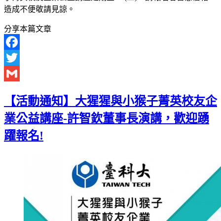
造成不便敬請見諒。
分享本篇文章
Facebook
Twitter
Gmail
【活動通知】大猩猩與小猴子菁英校友企
業公益講座-許智欽董事長演講，歡迎踴
躍報名!