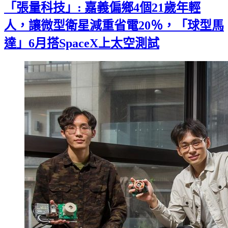
「張量科技」: 嘉義偏鄉4個21歲年輕
人，讓微型衛星減重省電20％，「球型馬
達」6月搭SpaceX上太空測試