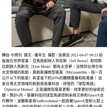
轉自 今周刊 撰文 / 萬年生 攝影 / 吳東岳 2021-04-07 09:23 前
後兩任世界首富：亞馬遜創辦人貝佐斯（Jeff Bezos）和特斯
拉創辦人馬斯克（Elon Musk）都有太空夢，沒想到台灣也有
太空領域的新創，靠創新讓微型衛星（Microsatellite，指一百
公斤以下的衛星）有望省下約20％的體積重量和耗電量！ 這
家台灣太空領域的新創是張量科技，研發的「球型馬達」
（Spherical Motion）正是讓微型衛星更輕、效率更好的祕密武
器。預計6月，張量科技的球型馬達控制系統又將和SpaceX合
作夥伴、波蘭衛星商SatRevolution一起搭著SpaceX發射火箭上
太空驗證。 由於每發射1公斤的衛星上太空，約須花費300萬