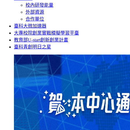
校內研發能量
外部資源
合作單位
臺科大微加速器
大專校院創業實戰模擬學習平臺
教育部U-start創新創業計畫
臺科青創明日之星