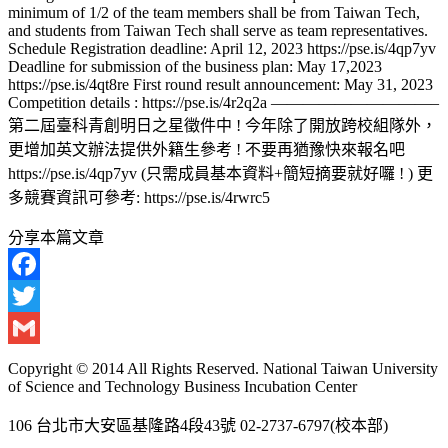
minimum of 1/2 of the team members shall be from Taiwan Tech,
and students from Taiwan Tech shall serve as team representatives.
Schedule Registration deadline: April 12, 2023 https://pse.is/4qp7yv
Deadline for submission of the business plan: May 17,2023
https://pse.is/4qt8re First round result announcement: May 31, 2023
Competition details : https://pse.is/4r2q2a ——————————–
第二屆臺科青創明日之星徵件中 ! 今年除了開放跨校組隊外，
更增加英文辦法提供外籍生參考 ! 不要再猶豫快來報名吧
https://pse.is/4qp7yv (只需成員基本資料+簡短摘要就好囉 ! ) 更
多競賽資訊可參考: https://pse.is/4rwrc5
分享本篇文章
Facebook
Twitter
Gmail
Copyright © 2014 All Rights Reserved. National Taiwan University
of Science and Technology Business Incubation Center
106 台北市大安區基隆路4段43號 02-2737-6797(校本部)