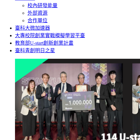
校內研發能量
外部資源
合作單位
臺科大微加速器
大專校院創業實戰模擬學習平臺
教育部U-start創新創業計畫
臺科青創明日之星