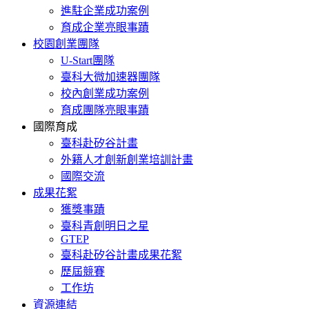
進駐企業成功案例
育成企業亮眼事蹟
校園創業團隊
U-Start團隊
臺科大微加速器團隊
校內創業成功案例
育成團隊亮眼事蹟
國際育成
臺科赴矽谷計畫
外籍人才創新創業培訓計畫
國際交流
成果花絮
獲獎事蹟
臺科青創明日之星
GTEP
臺科赴矽谷計畫成果花絮
歷屆競賽
工作坊
資源連結