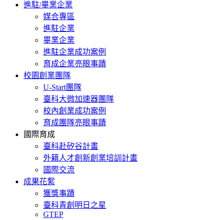
進駐/畢業企業
媒合專區
進駐企業
畢業企業
進駐企業成功案例
育成企業亮眼事蹟
校園創業團隊
U-Start團隊
臺科大微加速器團隊
校內創業成功案例
育成團隊亮眼事蹟
國際育成
臺科赴矽谷計畫
外籍人才創新創業培訓計畫
國際交流
成果花絮
獲獎事蹟
臺科青創明日之星
GTEP