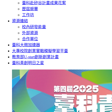
臺科赴矽谷計畫成果花絮
歷屆競賽
工作坊
資源連結
校內研發能量
外部資源
合作單位
臺科大微加速器
大專校院創業實戰模擬學習平臺
教育部U-start創新創業計畫
臺科青創明日之星