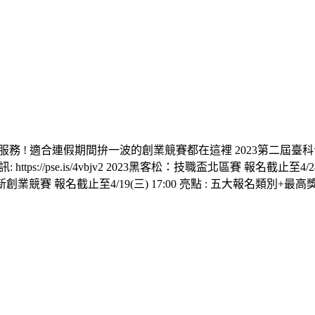
適合連假期間拚一波的創業競賽都在這裡 2023第二屆臺科青創明日之星選拔 報名
s://pse.is/4vbjv2 2023黑客松：技職盃北區賽 報名截止
全國創新創業競賽 報名截止至4/19(三) 17:00 亮點 : 五大報名類別+最高獎金