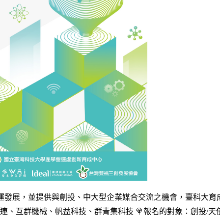
續協助培育企業營運發展，並提供與創投、中大型企業媒合交流之機會，臺科大育成中心將於
連、互群機械、帆益科技、群青集科技 🍭報名的對象：創投/天使投資人/策略性