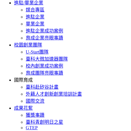
進駐/畢業企業
媒合專區
進駐企業
畢業企業
進駐企業成功案例
育成企業亮眼事蹟
校園創業團隊
U-Start團隊
臺科大微加速器團隊
校內創業成功案例
育成團隊亮眼事蹟
國際育成
臺科赴矽谷計畫
外籍人才創新創業培訓計畫
國際交流
成果花絮
獲獎事蹟
臺科青創明日之星
GTEP