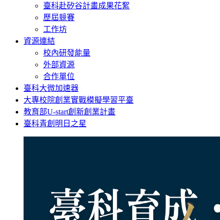
臺科赴矽谷計畫成果花絮
歷屆競賽
工作坊
資源連結
校內研發能量
外部資源
合作單位
臺科大微加速器
大專校院創業實戰模擬學習平臺
教育部U-start創新創業計畫
臺科青創明日之星