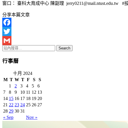
窗口： 臺科大育成中心 陳副理 jerry0211@mail.ntust.edu.
分享本篇文章
Facebook
Twitter
Gmail
行事曆
十月 2024
M
T
W
T
F
S
S
1
2
3
4
5
6
7
8
9
10
11
12
13
14
15
16
17
18
19
20
21
22
23
24
25
26
27
28
29
30
31
« Sep
Nov »