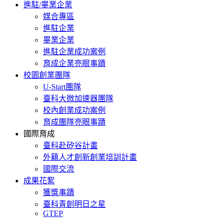
進駐/畢業企業
媒合專區
進駐企業
畢業企業
進駐企業成功案例
育成企業亮眼事蹟
校園創業團隊
U-Start團隊
臺科大微加速器團隊
校內創業成功案例
育成團隊亮眼事蹟
國際育成
臺科赴矽谷計畫
外籍人才創新創業培訓計畫
國際交流
成果花絮
獲獎事蹟
臺科青創明日之星
GTEP