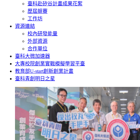
臺科赴矽谷計畫成果花絮
歷屆競賽
工作坊
資源連結
校內研發能量
外部資源
合作單位
臺科大微加速器
大專校院創業實戰模擬學習平臺
教育部U-start創新創業計畫
臺科青創明日之星