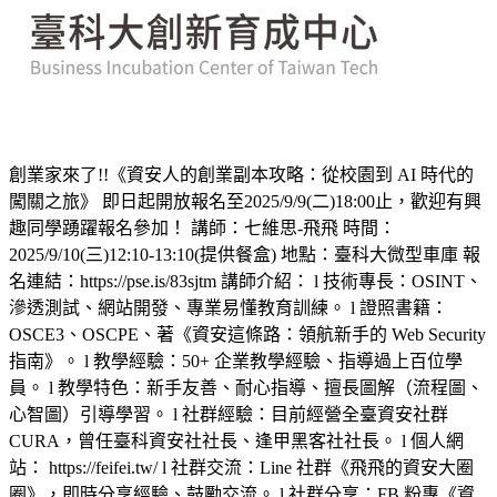
創業家來了!!《資安人的創業副本攻略：從校園到 AI 時代的
闖關之旅》 即日起開放報名至2025/9/9(二)18:00止，歡迎有興
趣同學踴躍報名參加！ 講師：七維思-飛飛 時間：
2025/9/10(三)12:10-13:10(提供餐盒) 地點：臺科大微型車庫 報
名連結：https://pse.is/83sjtm 講師介紹： l 技術專長：OSINT、
滲透測試、網站開發、專業易懂教育訓練。 l 證照書籍：
OSCE3、OSCPE、著《資安這條路：領航新手的 Web Security
指南》。 l 教學經驗：50+ 企業教學經驗、指導過上百位學
員。 l 教學特色：新手友善、耐心指導、擅長圖解（流程圖、
心智圖）引導學習。 l 社群經驗：目前經營全臺資安社群
CURA，曾任臺科資安社社長、逢甲黑客社社長。 l 個人網
站： https://feifei.tw/ l 社群交流：Line 社群《飛飛的資安大圈
圈》，即時分享經驗、鼓勵交流。 l 社群分享：FB 粉專《資