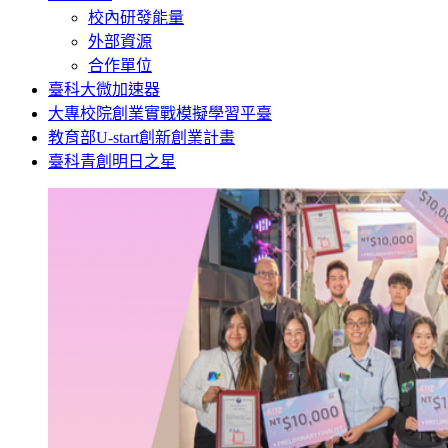
校內研發能量
外部資源
合作單位
臺科大微加速器
大專校院創業實戰模擬學習平臺
教育部U-start創新創業計畫
臺科青創明日之星