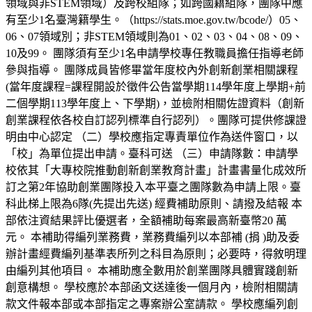
領域與非STEM領域）及跨校組隊；如跨國籍組隊，團隊中應
有至少1名臺灣籍學生。（https://stats.moe.gov.tw/bcode/）05、
06、07領域別；非STEM領域則為01、02、03、04、08、09、
10及99。 團隊須有至少1名申請學校專任教職員擔任指導老師
參與指導。 團隊成員皆修畢當年度校內外創新創業相關課程
(當年度課程=課程開設於徵件公告當學期114學年度上學期+前
二個學期113學年度上、下學期)，並檢附相關佐證資料（創新
創業課程依各校自訂認列標準自行認列）。團隊可提供修課證
明由中心認定 （二）學校應指定專責單位作為送件窗口，以
「校」為單位提出申請。臺科可送 （三）申請隊數：申請學
校依其「大專校院推動創新創業教育計畫」計畫書量化成效所
訂之第2年協助創業團隊投入本平臺之團隊數為申請上限。臺
科此梯上限為6隊(先提出先送) 經費補助原則、請撥及結報 本
部依注資結果評比優選者，全額補助每案最高新臺幣20 萬
元。 本補助得編列業務費，業務費編列以本部補 (捐 )助及委
辦計畫經費編列基準表所列之科目為原則；必要時，得敘明理
由編列其他項目。 本補助應全數用於創業團隊具體實踐創新
創意構想。 學校應於本部函文送達後一個月內，檢附相關請
款文件報本部或本部指定之專案辦公室請款。 學校應編列創