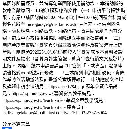
業團隊所需經費，並輔導創業團隊使用補助款。 本補助賸餘
款應全數繳回。 申請流程及應備文件 （一）申請平台帳號 時
限：有意申請團隊請於2025/9/25(四)中午12:00前回覆台科育成
報名意願至microgarage@mail.ntust.edu.tw信箱，提供團隊名
稱、隊長姓名、聯絡電話、聯絡信箱、簡易團隊創業內容介
紹。育成中心審核後將協助團隊建立平臺帳號密碼。 （二）
團隊至創業實戰平臺網頁登錄並將應備資料及提案進行上傳
時限：團隊須於2025/10/10(五)前登入平臺完成基本資料及證
明文件及提案（含募資計畫簡報、募資平臺行銷文案及影片）
上傳。 內容：紙本申請書請至ETE官網「下載專區」點擊申
請書格式word檔進行修改。 *上述所列申請相關規範，實際
作業將依活動辦法及計畫辦公室解釋執行。 申請應備文件以
及詳細申請辦法請見：https://pse.is/84gaqr 歷年參賽作品請
見：https://ssp.moe.gov.tw/ 募資影片教學請見：
https://ssp.moe.gov.tw/teach-video 募資文案教學請見：
https://ssp.moe.gov.tw/teach-article 康專員 E-
mail: angelakang@mail.ntust.edu.tw TEL: 02-2737-6904
分享本篇文章