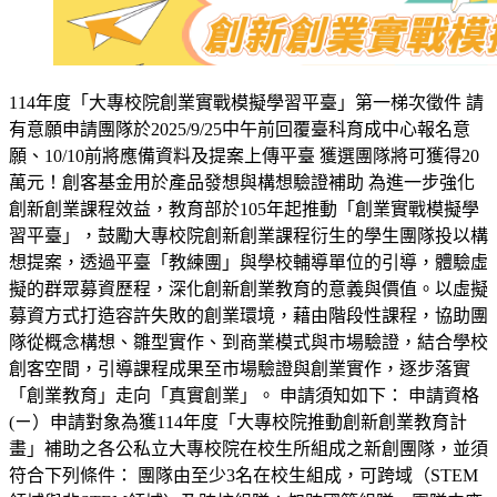
114年度「大專校院創業實戰模擬學習平臺」第一梯次徵件 請
有意願申請團隊於2025/9/25中午前回覆臺科育成中心報名意
願、10/10前將應備資料及提案上傳平臺 獲選團隊將可獲得20
萬元！創客基金用於產品發想與構想驗證補助 為進一步強化
創新創業課程效益，教育部於105年起推動「創業實戰模擬學
習平臺」，鼓勵大專校院創新創業課程衍生的學生團隊投以構
想提案，透過平臺「教練團」與學校輔導單位的引導，體驗虛
擬的群眾募資歷程，深化創新創業教育的意義與價值。以虛擬
募資方式打造容許失敗的創業環境，藉由階段性課程，協助團
隊從概念構想、雛型實作、到商業模式與市場驗證，結合學校
創客空間，引導課程成果至市場驗證與創業實作，逐步落實
「創業教育」走向「真實創業」。 申請須知如下： 申請資格
(ㄧ）申請對象為獲114年度「大專校院推動創新創業教育計
畫」補助之各公私立大專校院在校生所組成之新創團隊，並須
符合下列條件： 團隊由至少3名在校生組成，可跨域（STEM