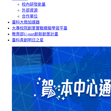
校內研發能量
外部資源
合作單位
臺科大微加速器
大專校院創業實戰模擬學習平臺
教育部U-start創新創業計畫
臺科青創明日之星