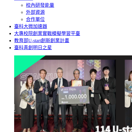
校內研發能量
外部資源
合作單位
臺科大微加速器
大專校院創業實戰模擬學習平臺
教育部U-start創新創業計畫
臺科青創明日之星