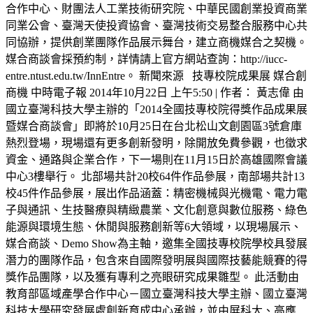
合作中心、財團法人工業技術研究院、中華民國創業投資商業
同業公會、臺灣天使投資協會、臺灣技術交易整合服務中心共
同協辦，提供創業團隊作品展示舞台，建立商機媒合之契機。
媒合商談會採預約制，詳情請上官方網站查詢：http://iucc-
entre.ntust.edu.tw/InnEntre。 新聞來源 技專校院成果展 媒合創
商機 中時電子報 2014年10月22日 上午5:50 | 作者： 黃志偉 由
國立臺灣科技大學主辦的「2014全國技專校院得獎作品成果展
暨媒合商談會」即將於10月25日在台北松山文創園區3號倉庫
熱烈登場，現場還有更多創新發明，除開放免費參觀，也徵求
資金、通路與企業合作，下一場則在11月15日於高雄國際會議
中心3樓舉行。 北部場共計20校64件作品參展，南部場共計13
校45件作品參展，展出作品涵蓋：精密機械與光機電、電力電
子與通訊、生技醫療與精緻農業、文化創意與數位服務、綠色
能源與環境生態、休閒與服務創新等6大領域，以現場展示、
媒合商談、Demo Show為主軸，邀集全國技專校院學校具發展
潛力的團隊作品，包含來自國際發明展與國際技藝能競賽的得
獎作品團隊，以及獲有專利之亮眼研究成果雛型。 此活動由
教育部區域產學合作中心－國立臺灣科技大學主辦、國立臺灣
科技大學研究發展處創新育成中心承辦，並由屏科大、高應