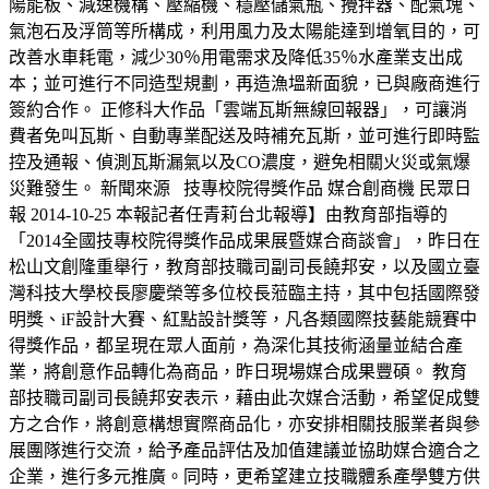
陽能板、減速機構、壓縮機、穩壓儲氣瓶、攪拌器、配氣塊、
氣泡石及浮筒等所構成，利用風力及太陽能達到增氧目的，可
改善水車耗電，減少30％用電需求及降低35％水產業支出成
本；並可進行不同造型規劃，再造漁塭新面貌，已與廠商進行
簽約合作。 正修科大作品「雲端瓦斯無線回報器」，可讓消
費者免叫瓦斯、自動專業配送及時補充瓦斯，並可進行即時監
控及通報、偵測瓦斯漏氣以及CO濃度，避免相關火災或氣爆
災難發生。 新聞來源 技專校院得獎作品 媒合創商機 民眾日
報 2014-10-25 本報記者任青莉台北報導】由教育部指導的
「2014全國技專校院得獎作品成果展暨媒合商談會」，昨日在
松山文創隆重舉行，教育部技職司副司長饒邦安，以及國立臺
灣科技大學校長廖慶榮等多位校長蒞臨主持，其中包括國際發
明獎、iF設計大賽、紅點設計獎等，凡各類國際技藝能競賽中
得獎作品，都呈現在眾人面前，為深化其技術涵量並結合產
業，將創意作品轉化為商品，昨日現場媒合成果豐碩。 教育
部技職司副司長饒邦安表示，藉由此次媒合活動，希望促成雙
方之合作，將創意構想實際商品化，亦安排相關技服業者與參
展團隊進行交流，給予產品評估及加值建議並協助媒合適合之
企業，進行多元推廣。同時，更希望建立技職體系產學雙方供