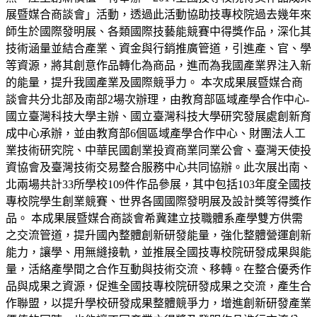
展暨媒合商談會」活動，透過此活動協助技專校院過去幾年來
師生於國際發明展、各類國際技藝能競賽中得獎作品，深化其
技術涵量並結合產業、資金與行銷推廣管道，引進產、官、學
等資源，將其創意作品轉化為商品，進而為我國產業界注入新
的能量，提升我國產業及國際競爭力。 本次成果展暨媒合商
談會共分北部及南部2場次辦理，由教育部區域產學合作中心-
國立臺灣科技大學主辦、國立臺灣科技大學研究發展處創新育
成中心承辦，並由教育部6個區域產學合作中心、財團法人工
業技術研究院、中華民國創業投資商業同業公會、臺灣天使投
資協會及臺灣技術交易整合服務中心共同協辦。此次展出南、
北兩場共計33所學校109件作品參展，其中包括103年度全國技
專校院學生創業競賽、世界各國國際發明展及設計獎等得獎作
品。 本成果展暨媒合商談會希冀建立技職體系產學雙方供需
之交流管道，提升國內整體創新研發能量，強化整體營運創新
能力，讓學、用無縫接軌，並推展全國技專校院研發成果與能
量，活絡產學間之合作互動與技術交流、移轉。在整合優秀作
品與成果之資源，促進全國技專校院研發成果之交流，產生合
作聯盟，以提升學校研發成果整體競爭力，增進創新研發產業