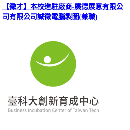
【徵才】本校進駐廠商-廣德展意有限公
司有限公司誠徵電腦製圖(兼職)