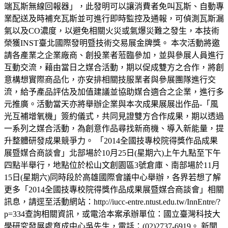
端瓦斯無線回報器」，此發明可以讓消費者免叫瓦斯、自動專
業配送及時補充瓦斯並可進行即時監控及通報，可偵測瓦斯漏
氣以及CO濃度，以避免相關火災或氣爆災難之發生，本技術
榮獲INST臺北國際發明暨技術交易展金牌獎。 本次活動將邀
請各產業之企業廠商、創投業者蒞臨參加，並與參展人員進行
互動交流，藉由當日之媒合活動，期以促成雙方之合作，將創
意構想實際商品化，亦安排相關技服業者與參展團隊進行交
流，給予產品評估及加值建議並協助媒合適合之企業，進行多
元推廣。活動當天亦將舉辦企業與本次成果展展出作品-「風
光互補增氧機」簽約儀式，共同見證雙方合作成果，期以透過
一系列之媒合活動，為創意作品尋找新商機、導入新能量，提
升整體研發成果競爭力。 「2014全國技專校院得獎作品成果
展暨媒合商談會」北部場於10月25日(星期六)上午九點至下午
四點半舉行，地點位於松山文創園區3號倉庫、南部場於11月
15日(星期六)同時段於高雄國際會議中心舉辦，各界若想了解
更多「2014全國技專校院得獎作品成果展暨媒合商談會」相關
訊息，請逕至活動網站：http://iucc-entre.ntust.edu.tw/InnEntre/?
p=334查詢相關資訊，或電洽本案承辦單位：國立臺灣科技大
學研究發展處育成中心吳先生，電話：(02)2737-6919。 新聞