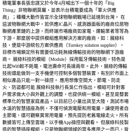
積電董事長張忠謀又於今年4月喊出下一個十年的「Big
Thing」非物聯網莫屬，並表示台積電要成為「軍火供應
商」；種種大動作皆宣示全球物聯網戰場已延燒到台灣。 在
這波物聯網大戰中，若供應IC晶片、感測器面板的廠商位居物
聯網產業鏈的上游，而終端市場廠商如家電、運輸業者等等為
下游，那麼居中提供模組應用解決方案的廠商，如：展綠科
技，便是中游統包方案供應商（Turnkey solution supplier），
目標市場鎖定所有需要低功耗無線傳輸技術的物聯網下游廠
商。 展綠科技的模組（Module）採用藍牙傳輸技術，特色是
比起Wifi較不耗電，電池壽命可長達兩年。此外，展綠的傳輸
技術還能做到一支手機便可控制多個智慧裝置，有別於市面上
相似產品只能一對一操控。 應用想像空間大，節電、防走
火、防盜都可能 展綠科技執行長吳仁作指出，模組可針對客
戶需求做大小與外觀上的調整，也提供統一模組，甚至是整套
標準化的智慧家庭產品。以目前已小量出貨至大陸，測試市場
水溫的智慧插座為例，不僅可偵測電壓和用電量，讓使用者自
主節電，還可觀察異常用電量，預先提防老舊電線走火。所有
數據皆可上傳至雲端，以手機App操控與觀看。 但展綠科技製
造的智慧插座模組，只是物聯網領域的眾多應用之一而已，背