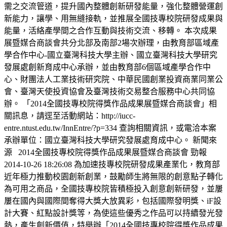
需之交流管道，提升國內整體創新研發能量，強化整體營運創
新能力，讓學、用無縫接軌，並推展全國技專校院研發成果與
能量，活絡產學間之合作互動與技術交流、移轉。 本次成果
展暨媒合商談會共分北部及南部2場次辦理，由教育部區域產
學合作中心-國立臺灣科技大學主辦、國立臺灣科技大學研究
發展處創新育成中心承辦，並由教育部6個區域產學合作中
心、財團法人工業技術研究院、中華民國創業投資商業同業公
會、臺灣天使投資協會及臺灣技術交易整合服務中心共同協
辦。 「2014全國技專校院得獎作品成果展暨媒合商談會」相
關訊息，請逕至活動網站：http://iucc-
entre.ntust.edu.tw/InnEntre/?p=334 查詢相關資訊，或電洽本案
承辦單位：國立臺灣科技大學研究發展處育成中心。 新聞來
源 2014全國技專校院得獎作品成果展暨媒合商談會 勁報
2014-10-26 18:26:08 為加速技專校院研發成果產業化，教育部
近年極力推動校園創新創業，鼓勵師生將無限的創意點子轉化
為可用之商品，全國技專校院皆積極投入創意創新研發，並屢
屢在國內與國際間奪得大獎大放異彩，包括國際發明獎、iF設
計大賽、紅點設計獎等，為使這些優秀之作品可以持續發光發
熱，產生創新價值，特舉辦「2014全國技專校院得獎作品成果