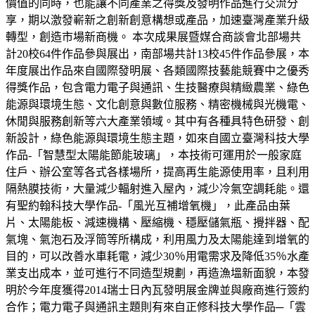
價值的同時，也能讓不同產業之得獎及發明作品進行交流分
享，期以激發嶄新之創新創意構想或產品，加速臺灣產業升級
轉型，創造市場新商機。 本次成果展暨媒合商談會北部場共
計20校64件作品參與展出，南部場共計13校45件作品參展，本
年度展出作品來自國際發明展、各類國際技藝能競賽中之優秀
得獎作品，包含電力電子與通訊、生技醫療與精緻農業、綠色
能源與環境生態、文化創意與數位服務、精密機械與光機電、
休閒與服務創新等六大產業領域。其中有各種具特色研發、創
新設計，綠色能源與環境生態主題，如來自國立臺灣科技大學
作品-「智慧型太陽能節能玻璃」，本技術可運用於一般家庭
住戶、辦公室等各式各樣場所，提高再生能源使用率，且利用
隔熱膜技術，大量減少輻射進入屋內，減少冷氣空調耗能。還
有聖約翰科技大學作品-「風光互補增氧機」，此產品由葉
片、太陽能板、減速機構、壓縮機、穩壓儲氣瓶、攪拌器、配
氣塊、氣泡石及浮筒等所構成，利用風力及太陽能達到增氧的
目的，可以改善水車耗電，減少30％用電需求及降低35％水產
業支出成本，並可進行不同造型規劃，再造漁塭新面貌，本發
明於今年度獲得2014瑞士日內瓦發明展金牌並與廠商進行簽約
合作；電力電子與通訊主題則有來自正修科技大學作品─「雲