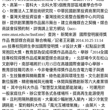
大、高第一、雲科大、北科大等5個教育部區域產學合作中
心、財團法人工業技術研究院、中華民國創業投資商業同業公
會、臺灣天使投資協會、臺灣技術交易整合服務中心共同協
辦，提供創業團隊作品展示舞台，建立商機媒合之契機。媒合
商談會採預約制，詳情請上官方網站（iucc-
entre.ntust.edu.tw/InnEntre）查詢。 新聞來源 國際發明展得獎
作品 教部媒合商談 聯合晚報╱記者王彩鸝 2014.10.25 11:14
am 技專校院師生參加國際發明獎、iF設計大賽、紅點設計獎
常抱回大獎，教育部為促成得獎作品商品化，舉辦「2014全國
技專校院得獎作品成果展暨媒合商談會」，北部場今天在松山
文創舉行，南部場將於11月15日在高雄國際會議中心舉辦。
教育部技職司表示，今非奄優秀得獎作品包含電力電子與通
訊、生技醫療與精緻農業、綠色能源與環境生態、文化創意與
數位服務、精密機械與光機電、休閒與服務創新等六大產業領
域。 其中台科大作品「智慧型太陽能節能玻璃」，可運用於
一般家庭住戶、辦公室等各式各樣場所，提高再生能源使用
率，且利用隔熱膜技術，大量減少輻射進入屋內，減少冷氣空
調耗能。 聖約翰科大作品「風光互補增氧機」，由葉片、太