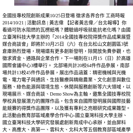
全國技專校院創新成果10/25日登場 徵求各界合作 工商時報
2014/10/21 | 活動訊息 | 黃志偉 【記者黃志偉／台北報導】你
看過可防水阻燃的瓦楞紙嗎？體驗過呼吸就能抗老化嗎？由國
立臺灣科技大學主辦的「2014全國技專校院得獎作品成果展暨
媒合商談會」即將於10月25日（六）在台北松山文創園區3號
倉庫熱烈登場，現場還有更多創新發明，除開放免費參觀，也
徵求資金、通路與企業合作，下一場則在11月15（日）於高雄
國際會議中心3樓舉行。 北部場共計20校64件作品參展，南部
場共計13校45件作品參展，展出作品涵蓋：精密機械與光機
電、電力電子與通訊、生技醫療與精緻農業、文化創意與數位
服務、綠色能源與環境生態、休閒與服務創新等六大領域，以
現場展示、媒合商談、Demo Show為主軸，邀集全國技專校院
學校具發展潛力的團隊作品，包含來自國際發明展與國際技藝
能競賽的得獎作品團隊，以及獲有專利之亮眼研究成果雛型。
此活動由教育部區域產學合作中心-國立臺灣科技大學主辦、
國立臺灣科技大學研究發展處創新育成中心承辦，並由屏科
大、高應大、高第一、雲科大、北科大等五個教育部區域產學