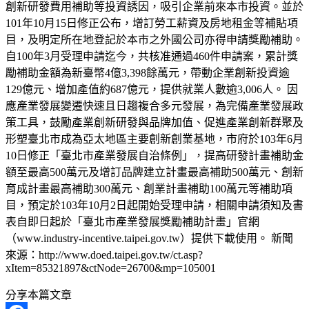
創新研發費用補助等投資誘因，吸引企業前來本市投資。並於
101年10月15日修正公布，增訂勞工薪資及房地租金等補貼項
目，及明定所在地登記於本市之外國公司亦得申請獎勵補助。
自100年3月受理申請迄今，共核准通過460件申請案，累計獎
勵補助金額為新臺幣4億3,398餘萬元，帶動企業創新投資逾
129億元、增加產值約687億元，提供就業人數逾3,006人。 因
應產業發展變遷快速且日趨複合多元發展，為完備產業發展政
策工具，鼓勵產業創新研發與品牌加值、促進產業創新群聚及
形塑臺北市成為亞太地區主要創新創業基地，市府於103年6月
10日修正「臺北市產業發展自治條例」，提高研發計畫補助金
額至最高500萬元及增訂品牌建立計畫最高補助500萬元、創新
育成計畫最高補助300萬元、創業計畫補助100萬元等補助項
目，預定於103年10月2日起開始受理申請，相關申請須知及書
表自即日起於「臺北市產業發展獎勵補助計畫」官網
（www.industry-incentive.taipei.gov.tw）提供下載使用。 新聞
來源：http://www.doed.taipei.gov.tw/ct.asp?
xItem=85321897&ctNode=26700&mp=105001
分享本篇文章