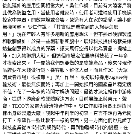
後能延伸的應用空間相當大的。吳仁作說，目前有大陸客戶將
此做為防盜之用，當使用者離家時，使用者可遠端使用手機操
控家中電器，開啟電燈或音響，營造有人在家的錯覺，讓小偷
無機可趁。 吳仁作說，「其實就是看拿到的人想要怎麼
用。」現在年輕人有許多創新的應用想法，但不熟悉硬體製造
和軟體設計，於是一些創新胎死腹中。展綠科技提供的就是讓
這些創意得以成真的彈藥，讓天馬行空得以化為實品，提槍上
陣，加入物聯網大戰。 但這個市場定位展綠科技花了一年多
才摸索出來。「一開始我們想要做的是終端產品，後來發現作
品牌要花大錢做行銷、養客服、維修人員，而且作2C（大眾
消費者市場）很複雜。」吳仁作說。 最初展綠採用ZigBee傳
輸技術，最後無疾而終；再加上一開始採用的國產晶片穩定度
不佳，花了一年多的時間才解決問題。最後才決定轉作中游廠
商，提供下游廠商軟硬體解決方案，目前展綠正與東元、聲
寶、TECO等家電大廠洽談合作中。 吳仁作和技術長王煌燦同
樣出身於製造大廠，談起中年創業的初衷，直言不想再為老闆
打工，希望作一些比較不一樣的東西，另一方面他們也見證了
科技產業從PC時代到網路時代，再到物聯網時代的變遷，在