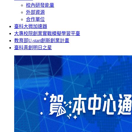
校內研發能量
外部資源
合作單位
臺科大微加速器
大專校院創業實戰模擬學習平臺
教育部U-start創新創業計畫
臺科青創明日之星