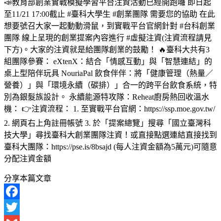
📣教育部創業實戰模擬學習平台注資活動已經開跑囉 即日起
至11/21 17:00截止 #臺科大學生 #創業團隊 需要您的協助 在此
想要號召大家一起動動滑鼠，到實戰平台官網針對 #台科創業
團隊 線上呈現的創業提案內容進行 #虛擬注資(注資流程請見
下方)。大家的注資就是給團隊創業的鼓勵！ 🔥臺科大共有3
組團隊參賽： eXtenX：結合「情感互動」與「智慧連結」的
桌上型陪伴玩具 NouriaPal 飲食伴伴：將「健康管理（熱量／
營養）」與「環境永續（碳排）」合一的跨平台飲食系統，特
別為銀髮族設計。 永續能源特攻隊：Reheat廚房熱回收溫水
機： 👉注資流程： 1. 至實戰平台官網：https://ssp.moe.gov.tw/
2. 網頁右上角註冊帳號 3. 於「提案總覽」搜尋「國立臺灣科
技大學」尋找臺科大創業團隊注資！或直接點選連結直接找到
臺科大團隊：https://pse.is/8bsajd (每人注資金額為5萬元)可隨意
分配注資金額
分享本篇文章
Facebook