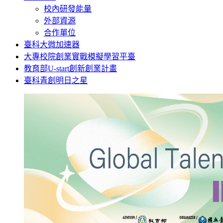
校內研發能量
外部資源
合作單位
臺科大微加速器
大專校院創業實戰模擬學習平臺
教育部U-start創新創業計畫
臺科青創明日之星