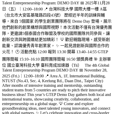
Talent Entrepreneurship Program: DEMO DAY 📅 2025年11月28
日（五）｜12:00–18:00 📍 台灣科技大學 國際大樓一樓 A區
（台北市大安區基隆路四段43號） 歷經近半年的訓練與輔
導，來自 5個國家 的學生創業團隊將在 Demo Day 登場，展示
他們創新的創業構想與國際視野！本次活動不僅有台灣優秀團
隊，更邀請5個泰國合作聯盟及學校的國際團隊共同參與，讓
創新交流與跨國連結更加精彩！ 💡 歡迎親臨現場，感受新創
能量、認識優秀青年創業家， ✨ 一起見證創新與國際合作的
火花！ 🕐 活動亮點 12:00 報到 13:30 開幕 13:40–14:55 GTEP
團隊簡報 15:10–16:10 國際團隊簡報 16:50 頒獎典禮 🎯 主辦單
位 國立臺灣科技大學 臺科育成加速器（Tii） The 4th Global
Talent Entrepreneurship Program DEMO DAY 📅 November 28,
2025 (Fri.)｜12:00–18:00 📍 Area A, 1F, International Building,
NTUST (No.43, Sec. 4, Keelung Rd., Daan Dist., Taipei City)
After months of intensive training and mentorship, outstanding
student teams from 5 countries are ready to pitch their innovative
business ideas! This year’s GTEP Demo Day gathers both local and
international teams, showcasing creativity, collaboration, and
entrepreneurship on a global stage. 💡 Come and explore
groundbreaking ideas, meet talented young innovators, and connect
with global partners. ✨ Let’s celebrate innovation and cross-border