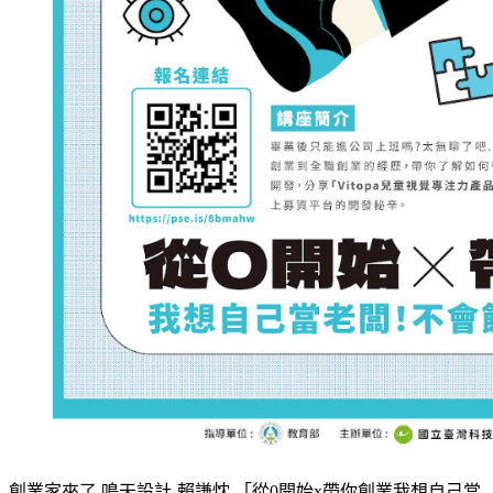
創業家來了 鳴天設計-賴謙忱 「從0開始x帶你創業我想自己當