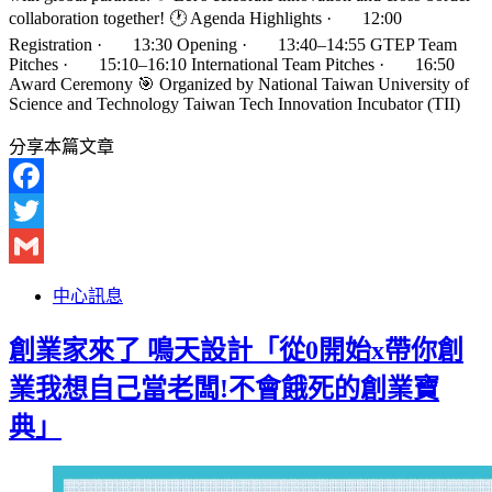
collaboration together! 🕐 Agenda Highlights · 12:00
Registration · 13:30 Opening · 13:40–14:55 GTEP Team
Pitches · 15:10–16:10 International Team Pitches · 16:50
Award Ceremony 🎯 Organized by National Taiwan University of
Science and Technology Taiwan Tech Innovation Incubator (TII)
分享本篇文章
Facebook
Twitter
Gmail
中心訊息
創業家來了 鳴天設計「從0開始x帶你創
業我想自己當老闆!不會餓死的創業寶
典」