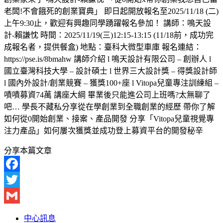
老闆!不會餓死的創業寶典」 即日起開放報名至2025/11/18 (二)
上午9:30止，歡迎有興趣同學踴躍報名參加！ 講師：鳴天設
計-賴謙忱 時間：2025/11/19(三)12:15-13:15 (11/18前，成功完
成報名者，提供餐盒) 地點：臺科大微型車庫 報名連結：
https://pse.is/8bmahw 講師介紹 l 鳴天設計有限公司 – 創辦人 l
國立臺灣科技大學 – 設計碩士 l 世界三大設計獎 – 得獎設計師
l 國內外設計/創業競賽 – 獲獎100+座 l Vitopa兒童專注訓練組 –
嘖嘖募資74萬 講座大綱 畢業後只能進公司上班嗎?太無聊了
吧… 學長不藏私分享從在學創業到全職創業的經歷 帶你了解
如何從0開始創業、接案、產品開發 分享「Vitopa兒童視覺專
注力產品」如何屢次獲獎並成功登上募資平台的開發秘辛
分享本篇文章
Facebook
Twitter
Gmail
中心訊息