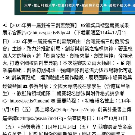
📢【2025年第一屆雙福三創盃競賽】 📸頒獎典禮暨競賽成果
展示會照片👉https://pse.is/8dpc4l （下載期限至114年12月12
日） 2025年第一屆雙福三創盃競賽由「台灣雙福三創發展協
會」主辦，致力於推動創意、創新與創業之指標精神，著重校
園人才的培育，將「創意發想、創新求變、創業精神」發揚光
大, 打造全國校園創業典範！本次競賽設立兩大類組： • 🧠 創
業構想組：創業初期構想，強調團隊創意潛力與市場轉化可能
• 🛠 創業實踐組：達到驗證或實作階段，展現團隊市場策略與
經營藍圖 👥 參賽對象：全國大專院校在學學生（含應屆畢業
生），歡迎跨領域組隊！ 競賽報名辦法與附件格式請參考
👉 https://pse.is/7mucnd 📆 重要時程： • 初審報名截止：114年
9月19日（五） 馬上報名👉https://pse.is/7ntpjc 創業計畫書上傳
這邊請👉https://pse.is/7md47q • 決審簡報日：114年10月31日
（五） • 頒獎典禮：114年11月14日（五） 🏅 競賽最高獎金高
達６萬元！ 即刻展現你的創新潛能，開拓不一樣的創業未