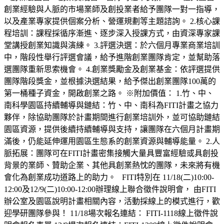
創業經驗與人脈的市場業師及創投業者給予團隊一對一指導，
以及產業專家提供個案分析、營運規劃等主題諮詢。 2.核心課
程培訓：課程採循序漸進、逐步深入授課方式，由資深專家課
堂講授創業知識與演練。 3.評選決選：於六個月專業商業培訓
中，階段性舉行評選會議，給予進階創業團隊肯定，並幫助落
選團隊重新思索機會。 4.創業獎勵金及創業基金：依評選提供
團隊階段獎金，並根據決選結果，給予傑出創業團隊100萬的
第一桶種子資金，開啟創業之路。 ※附加價值： 1.竹、中、
南科學園區持續輔導與鏈結：竹、中、南科為FITI計畫之協力
夥伴，除協助團隊於計畫期間進行創業培訓外，並可協助鏈結
園區資源，提供後續持續輔導與支持，讓團隊在六個月計畫期
滿後，仍能延伸運用園區生態系的創業資源與輔導能量。 2.人
脈拓展：團隊可在FITI計畫密集接觸大量具豐富經驗或具創投
背景的業師、贊助企業、其他具創業熱忱的團隊，未來將有機
會化為創業成功道路上的助力。 FITI特別在 11/18(二)10:00-
12:00及12/9(二)10:00-12:00辦理線上聯合徵件說明會， 由FITI
辦公室及園區說明計畫相關內容，活動採線上的模式進行，歡
迎學研團隊參與！ 11/18場次報名連結： FITI-1118線上徵件說