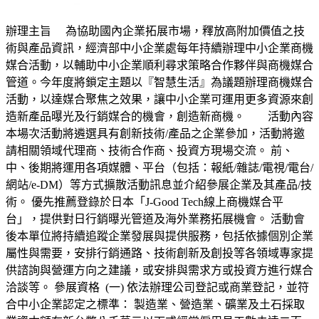
辦理主旨 為協助國內企業拓展市場，釋放高附加價值之技
術與產品資訊，經濟部中小企業處每年持續辦理中小企業商機
媒合活動，以輔助中小企業順利尋求策略合作夥伴與商機媒合
管道。今年度將鎖定主題以『智慧生活』為議題辦理商機媒合
活動，以達媒合聚焦之效果，讓中小企業可運用更多資源來創
造新產品曝光及行銷媒合的機會，創造新商機。 活動內容
本場次活動將遴選具有創新技術/產品之企業參加，活動將邀
請相關領域代理商、技術合作商、投資方現場交流。 前、
中、後期將運用各項媒體、平台（包括：報紙/雜誌/電視/電台/
網站/e-DM）等方式擴散活動訊息並介紹參展企業及其產品/技
術。 優先推薦登錄於日本「J-Good Tech線上商機媒合平
台」，提供對日行銷曝光管道及海外業務拓展機會。 活動會
後本單位將持續追蹤企業發展與提供服務，包括依據個別企業
屬性與需要，安排行銷通路、技術創新及創投等各領域專家提
供諮詢與營運方向之建議，或安排與需求方或投資方進行媒合
洽談等。 參展資格 (一) 依法辦理公司登記或商業登記，並符
合中小企業認定之標準： 製造業、營造業、礦業及土石採取