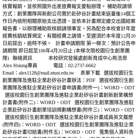
核實報銷，並依照國外出差旅費報支要點辦理。 補助款請領
方式：創業團隊與新創公司需於赴矽谷計畫結束返臺後14個工
作日內檢附相關原始支出憑證，並依本計畫規定繳交出國結案
報告書，以辦理補助款核銷請領事宜。另為配合本校會計年度
經費核銷結算規定，有關經費之請領，至遲須於本年度12月20
日前提出，逾時不候。 計畫申請期限 第一梯次：預計公告申
請期間 即日起至106年4月20日止 (本梯次限校園衍生創業團
隊) 聯絡資訊 本校研究發展處創新育成中心熊浩恩
Alex Hsiung專員 電話：02-2737-6662
Email：alex1128@mail.ntust.edu.tw 表單下載 選拔校園衍生
創業團隊及進駐企業赴矽谷計畫辦法：PDF 選拔校園衍生創
業團隊及進駐企業赴矽谷計畫申請書(附件一)：WORD、ODT
選拔校園衍生創業團隊及進駐企業赴矽谷計畫創新創業構想
計畫書(附件二)：WORD、ODT 選校園衍生創業團隊及進駐
企業赴矽谷計畫創業培訓規劃構想書(附件三)：WORD、ODT
選拔校園衍生創業團隊及進駐企業赴矽谷計畫成員英文履歷
(附件四)：WORD、ODT 選拔校園衍生創業團隊及進駐企業
赴矽谷計畫切結書(附件五)：WORD、ODT 蒐集個人資料告