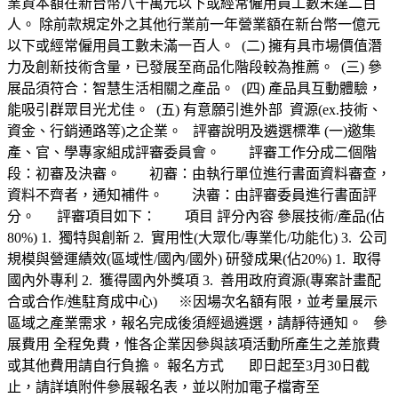
業資本額在新台幣八千萬元以下或經常僱用員工數未達二百
人。 除前款規定外之其他行業前一年營業額在新台幣一億元
以下或經常僱用員工數未滿一百人。 (二) 擁有具市場價值潛
力及創新技術含量，已發展至商品化階段較為推薦。 (三) 參
展品須符合：智慧生活相關之產品。 (四) 產品具互動體驗，
能吸引群眾目光尤佳。 (五) 有意願引進外部 資源(ex.技術、
資金、行銷通路等)之企業。 評審說明及遴選標準 (一)邀集
產、官、學專家組成評審委員會。 評審工作分成二個階
段：初審及決審。 初審：由執行單位進行書面資料審查，
資料不齊者，通知補件。 決審：由評審委員進行書面評
分。 評審項目如下： 項目 評分內容 參展技術/產品(佔
80%) 1. 獨特與創新 2. 實用性(大眾化/專業化/功能化) 3. 公司
規模與營運績效(區域性/國內/國外) 研發成果(佔20%) 1. 取得
國內外專利 2. 獲得國內外獎項 3. 善用政府資源(專案計畫配
合或合作/進駐育成中心) ※因場次名額有限，並考量展示
區域之產業需求，報名完成後須經過遴選，請靜待通知。 參
展費用 全程免費，惟各企業因參與該項活動所產生之差旅費
或其他費用請自行負擔。 報名方式 即日起至3月30日截
止，請詳填附件參展報名表，並以附加電子檔寄至