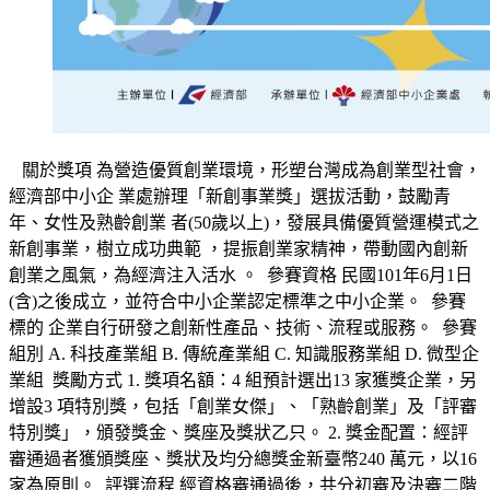
關於獎項 為營造優質創業環境，形塑台灣成為創業型社會，
經濟部中小企 業處辦理「新創事業獎」選拔活動，鼓勵青
年、女性及熟齡創業 者(50歲以上)，發展具備優質營運模式之
新創事業，樹立成功典範 ，提振創業家精神，帶動國內創新
創業之風氣，為經濟注入活水 。 參賽資格 民國101年6月1日
(含)之後成立，並符合中小企業認定標準之中小企業。 參賽
標的 企業自行研發之創新性產品、技術、流程或服務。 參賽
組別 A. 科技產業組 B. 傳統產業組 C. 知識服務業組 D. 微型企
業組 獎勵方式 1. 獎項名額：4 組預計選出13 家獲獎企業，另
增設3 項特別獎，包括「創業女傑」、「熟齡創業」及「評審
特別獎」，頒發獎金、獎座及獎狀乙只。 2. 獎金配置：經評
審通過者獲頒獎座、獎狀及均分總獎金新臺幣240 萬元，以16
家為原則。 評選流程 經資格審通過後，共分初審及決審二階