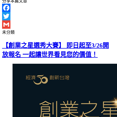
分享本篇文章
Facebook
Twitter
未分類
Gmail
【創業之星選秀大賽】 即日起至3/26開
放報名 一起讓世界看見您的價值！