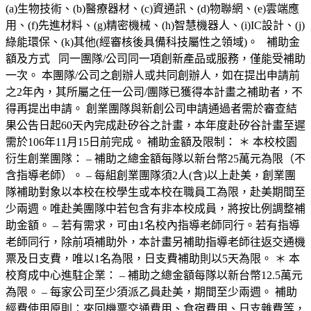
(a)生物技術、(b)醫療器材、(c)資通訊、(d)物聯網、(e)雲端應
用、(f)先進材料、(g)精密機械、(h)智慧機器人、(i)IC設計、(j)
綠能環保、(k)其他(經審核後具備科技屬性之領域)。 補助金
額及方式 同一團隊/公司同一項創新產品或服務，僅能受補助
一次。 本團隊/公司之創辦人或共同創辦人，如在提出申請前
之2年內，其所屬之任一公司/團隊已獲得本計畫之補助者，不
得再提出申請。 創業團隊與新創公司申請通過者需於審查結
果公告日起60天內完成赴矽谷之計畫，本年度赴矽谷計畫至遲
需於106年11月15日前完成。 補助金額及限制： ＊ 本校校園
衍生創業團隊： – 補助之總金額每隊以新台幣25萬元為限（不
含指導老師）。 – 每組創業團隊須2人(含)以上赴美，創業團
隊補助對象以本校在校學生或本校在職員工為限，赴美期間至
少兩週。唯赴美團隊中若包含有非本校成員，將按比例調整補
助金額。 – 若有需求，可由1名校內指導老師同行。若有指導
老師同行，除前項補助外，本計畫另補助指導老師往返交通機
票及日支費，唯以1名為限，日支費補助則以5天為限。 ＊ 本
校育成中心進駐企業： – 補助之總金額每隊以新台幣12.5萬元
為限。 – 每家公司至少須派乙員赴美，期間至少兩週。 補助
經費使用原則：來回機票交通費用、食宿費用、日支雜費等，