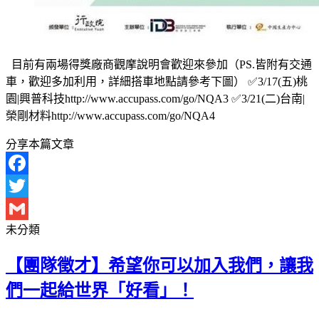
目前有兩場得獎廠商觀摩說明會歡迎來參加（PS.皆附有交通
車，歡迎多加利用，詳細搭車地點請參考下圖） ✅3/17(五)桃
園|興普科技http://www.accupass.com/go/NQA3 ✅3/21(二)台南|
榮剛材料http://www.accupass.com/go/NQA4
分享本篇文章
Facebook
Twitter
未分類
Gmail
【團隊徵才】希望你可以加入我們，讓我
們一起給世界「好看」！