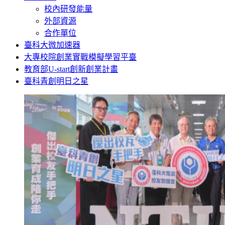
校內研發能量
外部資源
合作單位
臺科大微加速器
大專校院創業實戰模擬學習平臺
教育部U-start創新創業計畫
臺科青創明日之星