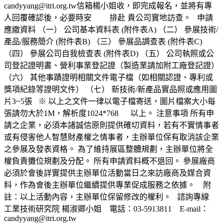
candyyang@itri.org.tw信箱楊小姐收，即完成報名，並將有專
人回覆確認後，必要時安 排赴 貴公司實地訪查。 申請
應繳資料 （一） 公司基本資料表 (附件表A) （二） 參展技術/
產品/服務簡介 (附件表B) （三） 參展品調查表 (附件表C)
（四） 參展公司自我檢查表 (附件表D) （五） 公司執照或公
司登記證明書、營利事業登記證（製造業請加附工廠登記證）
（六） 其他事蹟證明相關文件電子檔（如相關認證、專利或
獎項紀錄等證明文件） （七） 新技術/新產品實品照或應用圖
片3~5張 ※ 以上之文件一律以電子檔寄送，圖片檔案大小每
張請勿大於1M，解析度1024*768 以上。 注意事項 所有申
請之企業，必須本諸誠信原則提供確切資料，若有不實情事者
或有侵害他人智慧財產權之情事者，主辦單位保有取消該企業
之參展及發表資格。 為了維持展區整體規劃，主辦單位將全
權負責攤位規劃及分配。 所有申請資料概不退回。 參展廠商
必須於會後詳實提供主辦單位活動當日之來訪廠商及媒合資
料，作為會後主辦單位繼續提供專業促成服務之依據。 附
註：以上活動內容，主辦單位保留修改的權利。 諮詢專線
工業技術研究院 楊淑卿小姐 電話：03-5913811 E-mail：
candyyang@itri.org.tw