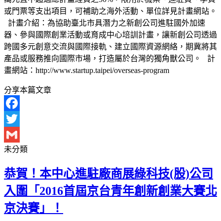
或門票等支出項目，可補助之海外活動、單位詳見計畫網站。
計畫介紹：為協助臺北市具潛力之新創公司進駐國外加速
器、參與國際創業活動或育成中心培訓計畫，讓新創公司透過
跨國多元創意交流與國際接軌、建立國際資源網絡，期冀將其
產品或服務推向國際市場，打造屬於台灣的獨角獸公司。 計
畫網站：http://www.startup.taipei/overseas-program
分享本篇文章
Facebook
Twitter
未分類
Gmail
恭賀！本中心進駐廠商展綠科技(股)公司
入圍「2016首屆京台青年創新創業大賽北
京決賽」！