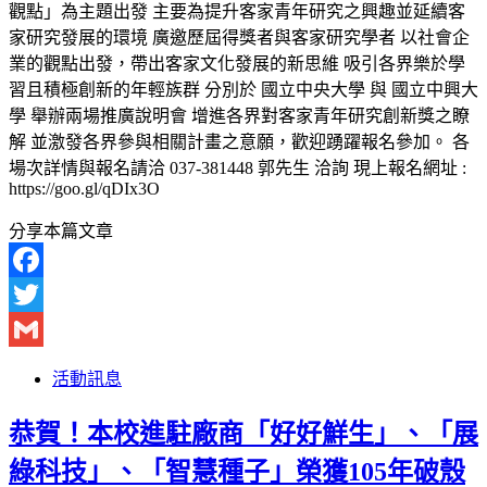
觀點」為主題出發 主要為提升客家青年研究之興趣並延續客
家研究發展的環境 廣邀歷屆得獎者與客家研究學者 以社會企
業的觀點出發，帶出客家文化發展的新思維 吸引各界樂於學
習且積極創新的年輕族群 分別於 國立中央大學 與 國立中興大
學 舉辦兩場推廣說明會 增進各界對客家青年研究創新獎之瞭
解 並激發各界參與相關計畫之意願，歡迎踴躍報名參加。 各
場次詳情與報名請洽 037-381448 郭先生 洽詢 現上報名網址 :
https://goo.gl/qDIx3O
分享本篇文章
Facebook
Twitter
Gmail
活動訊息
恭賀！本校進駐廠商「好好鮮生」、「展
綠科技」、「智慧種子」榮獲105年破殼