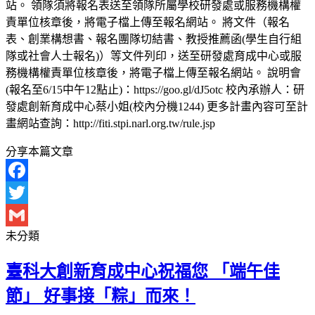
站。 領隊須將報名表送至領隊所屬學校研發處或服務機構權
責單位核章後，將電子檔上傳至報名網站。 將文件（報名
表、創業構想書、報名團隊切結書、教授推薦函(學生自行組
隊或社會人士報名)）等文件列印，送至研發處育成中心或服
務機構權責單位核章後，將電子檔上傳至報名網站。 說明會
(報名至6/15中午12點止)：https://goo.gl/dJ5otc 校內承辦人：研
發處創新育成中心蔡小姐(校內分機1244) 更多計畫內容可至計
畫網站查詢：http://fiti.stpi.narl.org.tw/rule.jsp
分享本篇文章
Facebook
Twitter
未分類
Gmail
臺科大創新育成中心祝福您 「端午佳
節」 好事接「粽」而來！