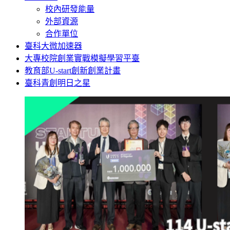
校內研發能量
外部資源
合作單位
臺科大微加速器
大專校院創業實戰模擬學習平臺
教育部U-start創新創業計畫
臺科青創明日之星