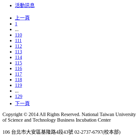
Gmail
活動訊息
上一頁
1
...
110
111
112
113
114
115
116
117
118
119
...
129
下一頁
Copyright © 2014 All Rights Reserved. National Taiwan University
of Science and Technology Business Incubation Center
106 台北市大安區基隆路4段43號 02-2737-6797(校本部)