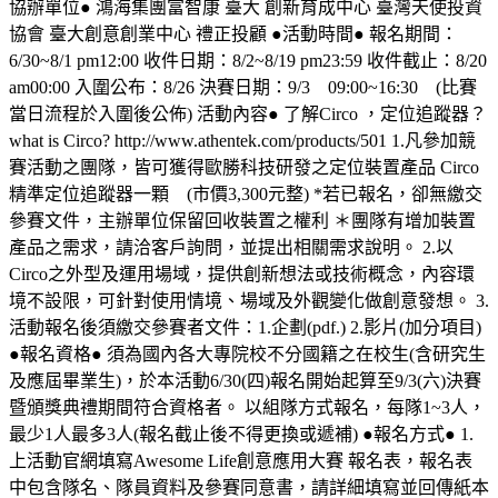
協辦單位● 鴻海集團富智康 臺大 創新育成中心 臺灣天使投資
協會 臺大創意創業中心 禮正投顧 ●活動時間● 報名期間：
6/30~8/1 pm12:00 收件日期：8/2~8/19 pm23:59 收件截止：8/20
am00:00 入圍公布：8/26 決賽日期：9/3 09:00~16:30 (比賽
當日流程於入圍後公佈) 活動內容● 了解Circo ，定位追蹤器？
what is Circo? http://www.athentek.com/products/501 1.凡參加競
賽活動之團隊，皆可獲得歐勝科技研發之定位裝置產品 Circo
精準定位追蹤器一顆 (市價3,300元整) *若已報名，卻無繳交
參賽文件，主辦單位保留回收裝置之權利 ＊團隊有增加裝置
產品之需求，請洽客戶詢問，並提出相關需求說明。 2.以
Circo之外型及運用場域，提供創新想法或技術概念，內容環
境不設限，可針對使用情境、場域及外觀變化做創意發想。 3.
活動報名後須繳交參賽者文件：1.企劃(pdf.) 2.影片(加分項目)
●報名資格● 須為國內各大專院校不分國籍之在校生(含研究生
及應屆畢業生)，於本活動6/30(四)報名開始起算至9/3(六)決賽
暨頒獎典禮期間符合資格者。 以組隊方式報名，每隊1~3人，
最少1人最多3人(報名截止後不得更換或遞補) ●報名方式● 1.
上活動官網填寫Awesome Life創意應用大賽 報名表，報名表
中包含隊名、隊員資料及參賽同意書，請詳細填寫並回傳紙本