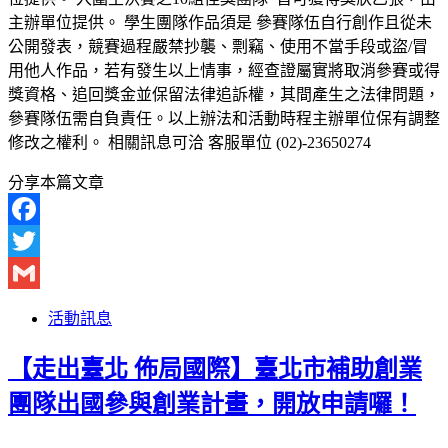
主辦單位提供。 學生團隊作品須是 參賽隊伍自行創作且從未
公開發表，競賽過程嚴禁抄襲、剽竊、使用不當手段或盜/冒
用他人作品，若有發生以上情事，經查證屬實將取消參賽或得
獎資格、追回獎金並保留法律追訴權，其間產生之法律問題，
參賽隊伍需自負責任。以上辦法和活動時程主辦單位保有調整
修改之權利。 相關訊息可洽 客服單位 (02)-23650274
分享本篇文章
Facebook
Twitter
Gmail
活動訊息
【走出臺北 佈局國際】臺北市補助創業
團隊出國參與創業計畫，開放申請囉！