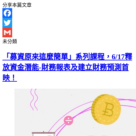
分享本篇文章
Facebook
Twitter
未分類
Gmail
「募資原來這麼簡單」系列課程，6/17釋
放資金潛能-財務報表及建立財務預測首
映！