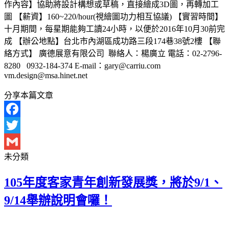
作內容】協助將設計構想或草稿，直接繪成3D圖，再轉加工
圖 【薪資】160~220/hour(視繪圖功力相互協議) 【實習時間】
十月期間，每星期能夠工讀24小時，以便於2016年10月30前完
成 【辦公地點】台北市內湖區成功路三段174巷38號2樓 【聯
絡方式】 廣德展意有限公司 聯絡人：楊廣立 電話：02-2796-
8280 0932-184-374 E-mail：gary@carriu.com
vm.design@msa.hinet.net
分享本篇文章
Facebook
Twitter
未分類
Gmail
105年度客家青年創新發展獎，將於9/1、
9/14舉辦說明會囉！