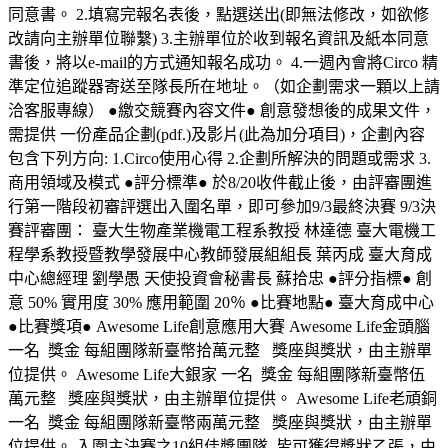
同意書。 2.填寫完報名表後，點選送出(即無法修改，如欲修
改請向主辦單位聯繫) 3.主辦單位於收到報名資訊及紙本同意
書後，將以e-mail的方式通知報名成功。 4.一週內會將Circo 精
準定位追蹤器寄送至隊長所在地址。（如企劃需求一顆以上請
洽客服專線） ●繳交競賽內容文件● 創意發想後的成果文件，
需提供 一份產品企劃(pdf.)及影片(此為加分項目)，企劃內容
包含下列方向: 1.Circo使用心得 2.企劃所解決的問題或需求 3.
商用領域及模式 ●評分標準● 於8/20收件截止後，由評審團進
行第一階段初審評選出入圍名單，即可參加9/3最終決賽 9/3決
賽評審團： 臺大生物產業機電工程系教授 林達德 臺大電機工
程學系教授暨教學發展中心教師發展組組長 葉丙成 臺大育成
中心總經理 劉學愚 天使投資會秘書長 蘇拾忠 ●評分指標● 創
意 50% 實用度 30% 應用範圍 20％ ●比賽地點● 臺大育成中心
●比賽獎項● Awesome Life創意應用大賽 Awesome Life金頭腦
一名 獎金 每組團隊新臺幣拾萬元整 獎座與獎狀，由主辦單
位提供。 Awesome Life大銀家 一名 獎金 每組團隊新臺幣伍
萬元整 獎座與獎狀，由主辦單位提供。 Awesome Life老頑銅
一名 獎金 每組團隊新臺幣兩萬元整 獎座與獎狀，由主辦單
位提供。 入圍主決賽之10組佳獎團隊 皆可獲得獎狀乙張，由