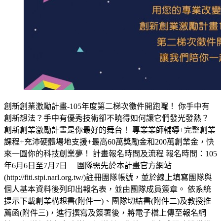
創新創業激勵計畫-105年度第二梯次徵件開跑囉！ 你手中有
創新想法？手中有優秀技術卻不曉得如何讓它們發光發熱？
創新創業激勵計畫是你最好的舞台！ 專業業師輔導+完整創業
課程+充沛硬體場地支援+最高60萬獎勵金和200萬創業金，快
來一圓你的科技創業夢！ 計畫報名時間及流程 報名時間：105
年6月6日至7月7日 團隊需先於本計畫官方網站
(http://fiti.stpi.narl.org.tw/)註冊團隊帳號，並於線上填寫團隊與
個人基本資料後列印出報名表，並由團隊成員簽章。 依系統
提示下載創業構想書(附件一)、團隊切結書(附件二)及教授推
薦函(附件三)，進行撰寫及簽署後，將電子檔上傳至報名網