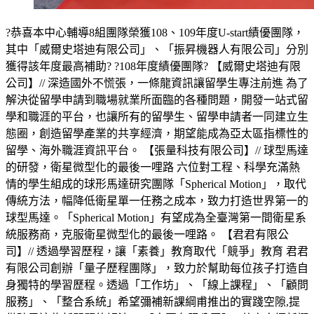
?恭喜本中心輔導8組團隊榮獲108、109年度U-start績優團隊，
其中「威爾史塔迪有限公司」、「振昇機器人有限公司」分別
獲得該年度最高補助? ?108年度績優團隊? 【威爾史塔迪有限
公司】// 深造國外不慌張，一條龍資訊讓留學生專注前進 為了
解決從留學申請到職場就業所面臨的各種問題，開發一站式留
學和職涯的平台，也讓所有的留學生、留學申請者一同建立生
態圈，創造留學產業的共享經濟，期望能成為亞太區指標性的
留學、海外職涯資訊平台。 【張量科技有限公司】// 球型馬達
的研發，衛星微型化的最後一哩路 六位對工程、科學充滿熱
情的學生組成的球形馬達研究團隊「Spherical Motion」，取代
傳統方法，幅降低衛星單一任務之成本，致力打造世界第一的
球型馬達。「Spherical Motion」有望成為全臺灣第一間衛星系
統服務商，克服衛星微型化的最後一哩路。 【君君有限公
司】// 透過學習歷程，讓「素養」教育取代「競爭」教育 君君
有限公司創辦「量子歷程團隊」，致力於幫助每位孩子打造自
身獨特的學習歷程。透過「工作坊」、「線上課程」、「顧問
服務」、「整合系統」希望彌補新課綱甫推出的實踐空隙,提