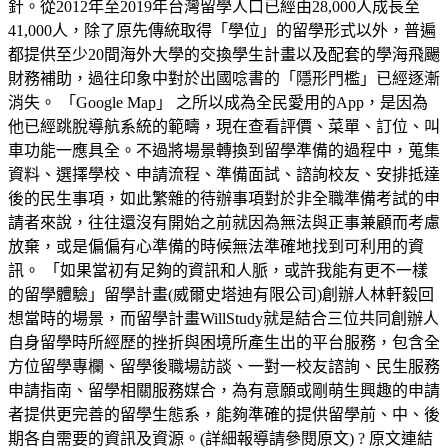
針。從2012年至2019年台灣留學人口已經由28,000人成長至
41,000人，除了原先傳統取得「學位」的留學形式以外，普遍
都提供至少20間海外大學的交換學生計畫以及配套的學海飛颺
財務補助，過往印象中對於出國唸書的「隱形門檻」已經逐漸
消失。 「Google Map」 之所以成為全民愛用的App，是因為
他已經跳脫導航系統的範疇，現在查看評價、菜單、訂位、叫
車功能一應具全。不過將場景轉換到留學準備的過程中，蒐集
資料、選擇學校、申請流程、準備面試、諮詢校友、安排抵達
後的民生事項，如此繁雜的待辦事項對於非全職準備考試的申
請者來說，往往還沒有開始之前就因為無法與正事兼顧而考慮
放棄，或是偏偏有心準備的時候無法準確地找到可利用的資
訊。 「如果當初有足夠的資訊和人脈，或許我能有更不一樣
的留學體驗」留學計畫(威爾史塔迪有限公司)創辦人林軒毅回
想當時的場景，而留學計畫WillStudy就是結合三位共同創辦人
自身留學時所經歷的挫折與困境所產生出的平台服務，包含全
方位留學專欄、留學後職場訪談、一對一校友諮詢、民生服務
申請指南、留學相關服務媒合，為有意願或剛萌生興趣的申請
者提供更完善的留學生態系，能夠準確的提供留學前、中、後
期各自需要的資訊及資源。(詳細報導請參閱原文) ? 原文連結