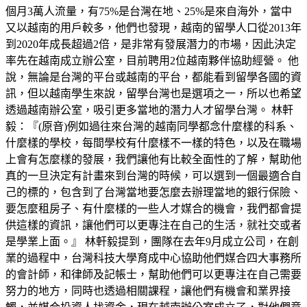
個月3萬人流量，有75%是台灣在地、25%是來自海外，當中
又以越南的用戶較多，他們也發現，越南的留學人口從2013年
到2020年成長超過2倍，是非常有發展潛力的市場，因此決定
率先在越南成立辦公室，目前聘用2位越南夥伴協助經營。 他
說，無論是台灣的平台或越南的平台，都能看到留學各國的資
訊，但以越南學生來說，留學台灣也是選項之一，所以也希望
透過越南辦公室，吸引更多當地的潛力人才留學台灣。 林軒
毅：『(原音)例如過往來台灣的越南同學都念什麼樣的科系、
什麼樣的學校，每間學校有什麼樣不一樣的特色，以及在職場
上會有怎麼樣的發展，我們讓他有比較全面性的了解，幫助他
真的一旦決定有計畫來到台灣的時候，可以選到一個最適合自
己的標的，包含到了台灣當地要怎麼去辦理當地的銀行保險、
要怎麼租房子、有什麼樣的一些人才媒合的機會，我們都會提
供這樣的資訊，讓他們可以更專注在自己的生活，就社交或者
是學業上面。』 林軒毅提到，團隊在去年9月成立公司，在創
業的過程中，台灣科技大學育成中心協助他們媒合四大事務所
的會計師，和律師及記帳士，幫助他們可以更專注在自己需要
努力的地方，同時也透過相關課程，讓他們有機會和業界接