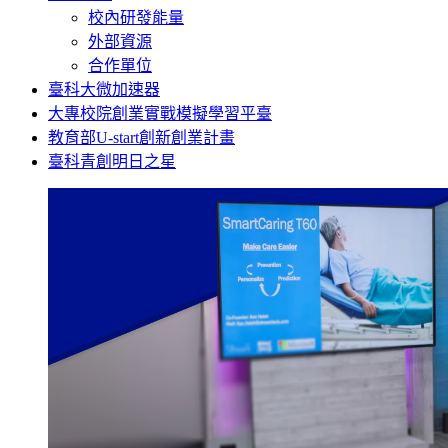
校內研發能量
外部資源
合作單位
臺科大微加速器
大專校院創業實戰模擬學習平臺
教育部U-start創新創業計畫
臺科青創明日之星