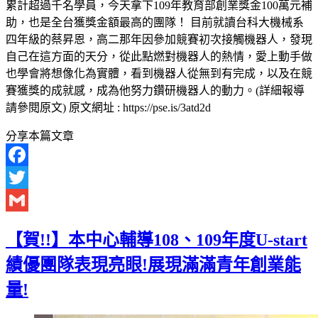
累計超過千名學員，今天拿下109年教育部創業獎金100萬元補
助，也是全台獲獎金額最高的團隊！ 目前就讀台科大機械系
四年級的蔡昇恩，高二那年因參加競賽初次接觸機器人，發現
自己在這方面的天分，從此點燃對機器人的熱情，愛上動手做
也學會將想像化為實體，看到機器人從無到有完成，以及在競
賽獲獎的成就感，成為他努力鑽研機器人的動力。(詳細報導
請參閱原文) 原文網址 : https://pse.is/3atd2d
分享本篇文章
Facebook
Twitter
Gmail
【賀!!】本中心輔導108、109年度U-start
績優團隊表現亮眼!展現滿滿青年創業能
量!