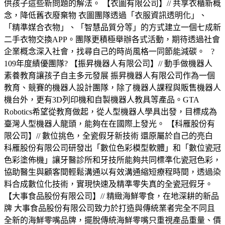
供孩子這些新問題的解法。 【衣圖有限公司】// 共享衣櫃新概
念，降低舊衣廢棄物 衣圖團隊透過「衣服資訊透明化」、
「精準媒合衣物」、「智慧品質分等」的方式建立一個七成新
二手衣物交換APP。團隊更積極舉辦各式活動，期待透過社會
企業概念深入社會，找尋自己的時尚風格一同節能減碳。 ?
109年度績優團隊? 【振昇機器人有限公司】// 動手做機器人
素養教育讓孩子自主多元發展 振昇機器人有限公司作為一個
教育、競賽的機器人設計團隊，除了機器人課程與販售機器人
機台外，更有3D列印機和自製機器人教具等產品。GTA
Robotics希望從教育做起，從人型機器人學具出發，目標成為
臺灣人型機器人龍頭，能夠在在國際上發光。 【科雁股份有
限公司】// 數位挑色，全瓷假牙新技術 還原屬於自己的亮白
科雁股份有限公司研發出「數位色彩模型軟體」和「數位瓷冠
色彩塗佈機」讓牙醫診所和牙技所能夠共同標準化瓷冠色彩，
協助醫生與顧客間輕鬆溝通以有效溝通縮短療程時間，透過染
料合成數位化技術，實現快速及精準零失真的全瓷冠假牙。
【大事食品股份有限公司】// 精緻海鮮零食，在地深耕的新品
牌 大事食品股份有限公司致力於打造與傳統業者完全不同且
全新的海鮮零嘴品牌，擺脫傳統海鮮零嘴只重視產品重量、價