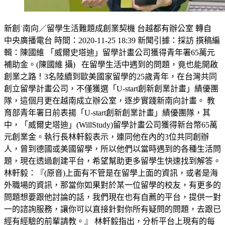
新創˙南向／留學生活難題成創業契機 台越都有辦公室 轉自
中央廣播電台 時間：2020-11-25 18:39 新聞引據：採訪 撰稿編
輯：陳國維 「威爾史塔迪」留學計畫公司獲得青年署65萬元
補助金。(陳國維 攝) 在留學生活中遇到的問題，竟也能開啟
創業之路！3名陸續到歐美國家留學的25歲青年，在台灣共同
創立留學計畫公司，不僅獲選「U-start創新創業計畫」績優團
隊，這個月更在越南成立辦公室，逐步實踐新南向計畫。 教
育部青年署日前表揚「U-start創新創業計畫」績優團隊，其
中，「威爾史塔迪」(WillStudy)留學計畫公司獲得新台幣65萬
元創業金。執行長林軒毅表示，連同他在內的3位共同創辦
人，曾到德國或美國留學，所以他們以當時遇到的各種生活問
題，現在透過創建平台，希望幫助更多留學生快速找到解答。
林軒毅：『(原音)上面有不管是在留學上面的資訊，或者是海
外職場的資訊，那當你如果對於某一位留學的校友，有更多的
問題想要跟他討論的話，我們現在也有自薦的平台，提供一對
一的諮詢服務，讓你可以直接針對你所有疑問的問題，去跟已
經有經驗的前輩請教。』 林軒毅指出，分析平台上現有的每