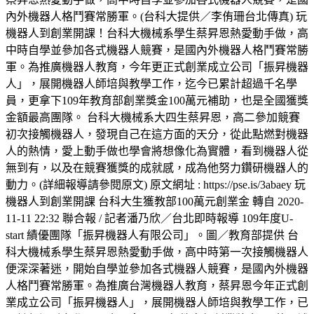
內外機器人格鬥賽常勝軍。(台科大提供／李侑珊台北傳真) 玩
機器人到創業開課！台科大機械系學生蔡昇恩熱愛動手做，高
中時自學並參加各式機器人競賽，是國內外機器人格鬥賽常勝
軍。為推廣機器人教育，今年更正式創業成立公司「振昇機器
人」，展開機器人師培與教學工作，迄今已累計超過千名學
員，更拿下109年教育部創業獎金100萬元補助，也是全國獲獎
金額最高團隊。 台科大機械系大四生蔡昇恩，高二參加競賽
初次接觸機器人，發現自己在這方面的天分，從此點燃對機器
人的熱情，愛上動手做也學會將想像化為實體，看到機器人從
無到有，以及在競賽獲獎的成就感，成為他努力鑽研機器人的
動力。(詳細報導請參閱原文) 原文網址 : https://pse.is/3abaey 玩
機器人到創業開課 台科大生獲教部100萬元創業金 轉自 2020-
11-11 22:32 聯合報 / 記者潘乃欣／台北即時報導 109年度U-
start 績優團隊「振昇機器人有限公司」。圖／教育部提供 台
科大機械系學生蔡昇恩熱愛動手做，高中時第一次接觸機器人
便深深著迷，開始自學並參加各式機器人競賽，是國內外機器
人格鬥賽常勝軍。為推廣台灣機器人教育，蔡昇恩今年正式創
業成立公司「振昇機器人」，展開機器人師培與教學工作，已