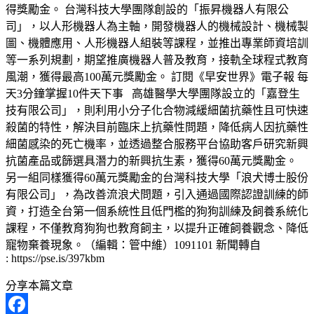
得獎勵金。 台灣科技大學團隊創設的「振昇機器人有限公
司」，以人形機器人為主軸，開發機器人的機械設計、機械製
圖、機體應用、人形機器人組裝等課程，並推出專業師資培訓
等一系列規劃，期望推廣機器人普及教育，接軌全球程式教育
風潮，獲得最高100萬元獎勵金。 訂閱《早安世界》電子報 每
天3分鐘掌握10件天下事 高雄醫學大學團隊設立的「嘉登生
技有限公司」，則利用小分子化合物減緩細菌抗藥性且可快速
殺菌的特性，解決目前臨床上抗藥性問題，降低病人因抗藥性
細菌感染的死亡機率，並透過整合服務平台協助客戶研究新興
抗菌產品或篩選具潛力的新興抗生素，獲得60萬元獎勵金。
另一組同樣獲得60萬元獎勵金的台灣科技大學「浪犬博士股份
有限公司」，為改善流浪犬問題，引入通過國際認證訓練的師
資，打造全台第一個系統性且低門檻的狗狗訓練及飼養系統化
課程，不僅教育狗狗也教育飼主，以提升正確飼養觀念、降低
寵物棄養現象。（編輯：管中維）1091101 新聞轉自
: https://pse.is/397kbm
分享本篇文章