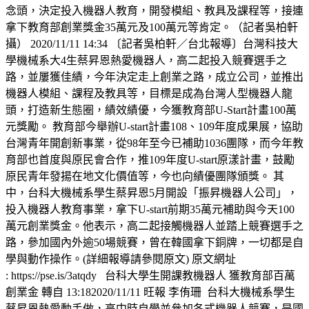
念頭，決定投入機器人教育，開發模組、教具及課程等，接連
拿下教育部創業獎金35萬元及100萬元等肯定。（記者吳柏軒
攝） 2020/11/11 14:34 〔記者吳柏軒／台北報導〕台灣科技大
學機械系大4生蔡昇恩熱愛機器人，高二起投入競賽選手之
路，並屢獲佳績，今年決定走上創業之路，成立公司，並推出
機器人模組、課程及教具等，目標是成為台灣人型機器人龍
頭，打造新生態圈，績效績優，今獲教育部U-Start計畫100萬
元獎勵。 教育部今舉辦U-start計畫108、109年度成果展，協助
台灣青年開創新事業，從98年至今已補助1036團隊，而今年教
育部也首度與原民會合作，推109年度U-start原漾計畫，鼓勵
原民青年發揚在地文化價值等，今也向績優團隊頒獎。 其
中，台科大機械系學生蔡昇恩5月開設「振昇機器人公司」，
投入機器人教育事業，拿下U-start前期35萬元補助與今天100
萬元創業獎金。他表示，高二起接觸機器人並踏上競賽選手之
路，參加國內外逾50場競賽，曾在韓國拿下銅牌，一切都是自
學與動作操作。(詳細報導請參閱原文) 原文網址
: https://pse.is/3atqdy 台科大學生開課教機器人 獲教育部百萬
創業金 轉自 13:182020/11/11 旺報 李侑珊 ​ 台科大機械系學生
蔡昇恩熱愛動手做，高中時自學並參加各式機器人競賽，是國