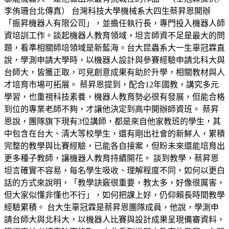
李侑珊台北傳真） 台灣科技大學機械系大四生蔡昇恩開辦
「振昇機器人有限公司」，並擔任執行長，專門投入機器人師
資培訓工作。談起機器人教育領域，坦言師資不足是最大的問
題，看準相關師培領域是新藍海。台大昆蟲系大一生辜冠霖直
說，學測申請大學時，以機器人設計與參賽經驗申請北科大與
台師大，皆獲正取，可見創意成果有助於升學，相關教材與人
才培育市場可拓展。 蔡昇恩提到，配合12年國教，講究多元
學習，也重視科技素養，機器人教育勢必很有發展，但能合格
到位的專業老師不夠，才讓他決定到高中開辦師資班。 蔡昇
恩說，團隊旗下現有3位講師，都是來自他家教班的學生，其
中包含在台大、清大等校學生，還有剛出社會的新鮮人，累積
完整的教學與比賽經驗，已能各自接案，但盼未來還能培育出
更多種子教師，讓機器人教育持續開花。 談到教學，蔡昇恩
坦言確實不容易，每名學生吸收、理解程度不同，如何以更白
話的方式來說明，「教學訣竅很重要，教太多，好像很厲害，
但大家似懂非懂也不行」，如何把課上好，仍仰賴長時間教學
經驗累積。 台大生辜冠霖是蔡昇恩團隊成員，他說，學測申
請台師大與北科大，以機器人比賽與設計成果呈現備審資料，