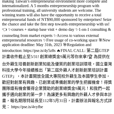
making Taiwan’s entrepreneurial environment more complete and
internationalized. A 5 months entrepreneurship program with
professional training, all university students are welcome. The
winning teams will also have the opportunity to receive a total
entrepreneurial funds of NT$90,000 sponsored by enterprises! Seize
the chance and take the first step towards entrepreneurship with us!
👈 ✨courses + startup base visit + demo day ✨1-on-1 consulting &
counseling from market experts ✨Access to various external
entrepreneurial resources ✨Free usage of co-working space 🎯New
application deadline: May 31th, 2023 🎯Regulation and
introduction: https://pse.is/4y5z8s 🔥FINAL CALL: 第二屆GTEP
計畫收件截止至5/31! 創業總獎金9萬元等你來拿!🏆 為提供在
台外籍生培養創新創業知能及優質的創業培訓環境，國立臺灣
科技大學今年接續推出「第二屆外籍人才創新創業培訓計畫
GTEP」，本計畫開放全國大專院校外籍生及本國學生參加，
歡迎對創業有興趣、已創業或準備創業的學生把握機會！得獎
團隊還有機會獲得企業贊助的創業總獎金9萬元！和我們一起
攜手邁向創業的第一步！為讓更多有興趣的外籍人才參與本計
畫，報名期限特延長至112年5月31日，計畫辦法與報名方式詳
見： https://pse.is/4vyfbe