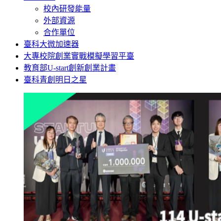
校內研發能量
外部資源
合作單位
臺科大微加速器
大專校院創業實戰模擬學習平臺
教育部U-start創新創業計畫
臺科青創明日之星