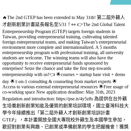
🔥The 2nd GTEP has been extended to May 31th! 第二屆外籍人
才創新創業計畫延長報名至5/31！👀 👉The 2nd Global Talent
Entrepreneurship Program (GTEP) targets foreign students in
Taiwan, providing entrepreneurial training, cultivating talented
foreign entrepreneurial teams, and making Taiwan’s entrepreneurial
environment more complete and internationalized. A 5 months
entrepreneurship program with professional training, all university
students are welcome. The winning teams will also have the
opportunity to receive entrepreneurial funds sponsored by
enterprises! Seize the chance and take the first step towards
entrepreneurship with us!👈 🌟courses + startup base visit + demo
day 🌟1-on-1 consulting & counseling from market experts 🌟
Access to various external entrepreneurial resources 🌟Free usage of
co-working space New application deadline: May 31th, 2023
Regulation and introduction: https://pse.is/4y5z8s 為提供在台外籍
生培養創新創業知能及優質的創業培訓環境，國立臺灣科技大
學今年接續推出「第二屆外籍人才創新創業培訓計畫
GTEP」，本計畫開放全國大專院校外籍生及本國學生參加，
歡迎對創業有興趣、已創業或準備創業的學生把握機會！獲獎