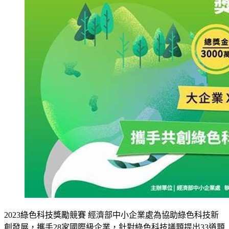
2023綠色科技獎勵競賽 經濟部中小企業處為協助綠色科技新
創發展，攜手28家國際級企業，針對綠色科技議題提出33道題